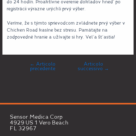
do 24 hodín. Proaktívne overenie dokladov hneď po
registrácii výrazne urýchli prvý výber.
Veríme, že s týmto sprievodcom zvládnete prvý výber v
Chicken Road kasíne bez stresu. Pamätajte na
zodpovedné hranie a užívajte si hry. Veľa šťastia!
←
Articolo
Articolo
precedente
successivo
→
Sensor Medica Corp
4929 US 1 Vero Beach
FL 32967