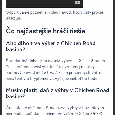
Odporúčame pozrieť si video návod, ktorý celý proces
ukazuje.
Čo najčastejšie hráči riešia
Ako dlho trvá výber z Chicken Road
kasína?
Štandardná doba spracovania výberu je 24 – 48 hodín.
Po schválení závisí rýchlosť od zvolenej metódy –
bankový prevod môže trvať 3 – 5 pracovných dní, e-
peňaženky a kryptomeny zvyčajne niekoľko hodín.
Musím platiť daň z výhry v Chicken Road
kasíne?
Áno, ak ste občanom Slovenska, výhry z hazardných
hier podliehajú dani z príjmu vo výške 0 % (do 350 €