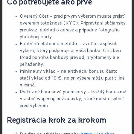
Čo potrebujete ako prvé
Overený účet – pred prvým výberom musíte prejsť
overením totožnosti (KYC). Pripravte si občiansky
preukaz, doklad o adrese a prípadne fotografiu
platobnej karty.
Funkčnú platobnú metódu – zvoľte si spôsob
výberu, ktorý podporuje aj vaša banka. Chicken
Road ponúka bankový prevod, kryptomeny a e-
peňaženky.
Minimálny vklad – na aktiváciu bonusu často
stačí vklad od 10 €, no pri výbere môžu platiť iné
minimá.
Prečítané bonusové podmienky – každý bonus má
vlastné wagering požiadavky, ktoré musíte splniť
pred výberom.
Registrácia krok za krokom