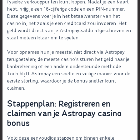
fysieke verkooppunten kunt kopen. Nadat je een kaart
hebt, krijg je een 16‑cijferige code en een PIN‑nummer.
Deze gegevens voer je in het betaalvenster van het
casino in, net zoals je een creditcard zou invoeren. Het
geld wordt direct van je Astropay‑saldo afgeschreven en
staat meteen klaar om te spelen.
Voor opnames kun je meestal niet direct via Astropay
terugbetalen; de meeste casino’s sturen het geld naar je
bankrekening of een andere ondersteunde methode.
Toch blijft Astropay een snelle en veilige manier voor de
eerste storting, waardoor je de bonus sneller kunt
claimen.
Stappenplan: Registreren en
claimen van je Astropay casino
bonus
Volg deze eenvoudige stappen om binnen enkele