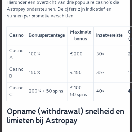
Hieronder een overzicht van drie populaire casino’s die
Astropay ondersteunen. De cijfers zijn indicatief en
kunnen per promotie verschillen.
Maximale
O
Casino
Bonuspercentage
Inzetvereiste
bonus
(
Casino
100 %
€200
30×
2
A
Casino
150 %
€150
35×
1
B
Casino
€100 +
200 % + 50 spins
40×
4
C
50 spins
Opname (withdrawal) snelheid en
limieten bij Astropay