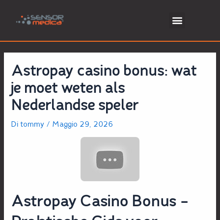
Astropay casino bonus: wat
je moet weten als
Nederlandse speler
Di
tommy
/
Maggio 29, 2026
Astropay Casino Bonus –