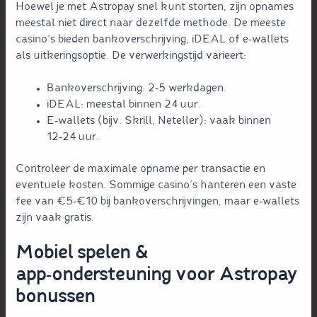
Hoewel je met Astropay snel kunt storten, zijn opnames
meestal niet direct naar dezelfde methode. De meeste
casino’s bieden bankoverschrijving, iDEAL of e‑wallets
als uitkeringsoptie. De verwerkingstijd varieert:
Bankoverschrijving: 2‑5 werkdagen.
iDEAL: meestal binnen 24 uur.
E‑wallets (bijv. Skrill, Neteller): vaak binnen
12‑24 uur.
Controleer de maximale opname per transactie en
eventuele kosten. Sommige casino’s hanteren een vaste
fee van €5‑€10 bij bankoverschrijvingen, maar e‑wallets
zijn vaak gratis.
Mobiel spelen &
app‑ondersteuning voor Astropay
bonussen