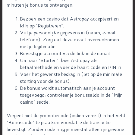
minuten je bonus te ontvangen:
Bezoek een casino dat Astropay accepteert en
klik op “Registreren”.
Vul je persoonlijke gegevens in (naam, e‑mail,
telefoon). Zorg dat deze exact overeenkomen
met je legitimatie.
Bevestig je account via de link in de e‑mail.
Ga naar “Storten”, kies Astropay als
betaalmethode en voer de kaart‑code en PIN in.
Voer het gewenste bedrag in (let op de minimale
storting voor de bonus).
De bonus wordt automatisch aan je account
toegevoegd; controleer je bonussaldo in de “Mijn
casino” sectie.
Vergeet niet de promotiecode (indien vereist) in het veld
“Bonuscode” te plaatsen voordat je de transactie
bevestigt. Zonder code krijg je meestal alleen je gewone