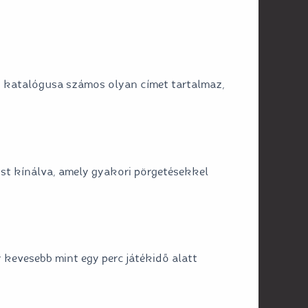
n katalógusa számos olyan címet tartalmaz,
ust kínálva, amely gyakori pörgetésekkel
 kevesebb mint egy perc játékidő alatt