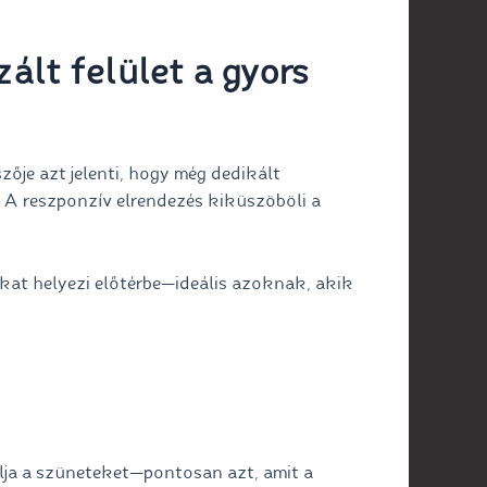
ált felület a gyors
ője azt jelenti, hogy még dedikált
. A reszponzív elrendezés kiküszöböli a
okat helyezi előtérbe—ideális azoknak, akik
zálja a szüneteket—pontosan azt, amit a