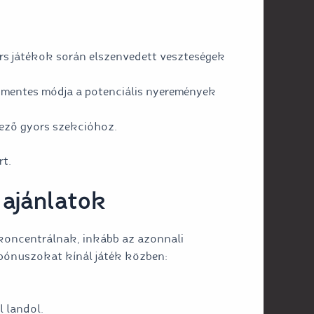
rs játékok során elszenvedett veszteségek
mentes módja a potenciális nyeremények
ező gyors szekcióhoz.
rt.
 ajánlatok
 koncentrálnak, inkább az azonnali
bónuszokat kínál játék közben:
 landol.