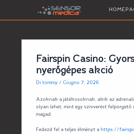
HOMEPA
Fairspin Casino: Gyor
nyerőgépes akció
Di
tommy
/
Giugno 7, 2026
Azoknak a játékosoknak, akik az adrenalint
olyan lehet, mint egy szívverést felpörgető
magad.
Fedezd fel a teljes élményt a
https://fairs