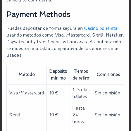
cambia tu contraseña.
Payment Methods
Puedes depositar de forma segura en
Casino pokerstar
usando métodos como Visa, Mastercard, Skrill, Neteller,
Paysafecard y transferencias bancarias. A continuación
se muestra una tabla comparativa de las opciones más
usadas.
Depósito
Tiempo
Método
Comisiones
mínimo
de retiro
1-3 días
Visa/Mastercard
10 €
Sin comisión
hábiles
Hasta
Skrill
10 €
24
Sin comisión
horas