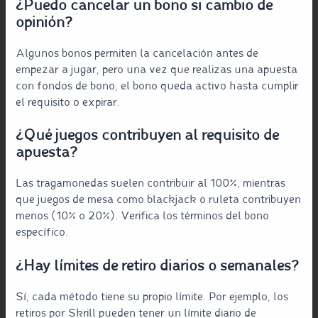
¿Puedo cancelar un bono si cambio de
opinión?
Algunos bonos permiten la cancelación antes de
empezar a jugar, pero una vez que realizas una apuesta
con fondos de bono, el bono queda activo hasta cumplir
el requisito o expirar.
¿Qué juegos contribuyen al requisito de
apuesta?
Las tragamonedas suelen contribuir al 100%, mientras
que juegos de mesa como blackjack o ruleta contribuyen
menos (10% o 20%). Verifica los términos del bono
específico.
¿Hay límites de retiro diarios o semanales?
Sí, cada método tiene su propio límite. Por ejemplo, los
retiros por Skrill pueden tener un límite diario de