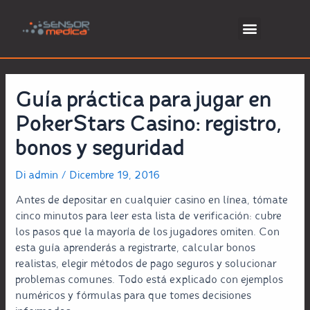
Guía práctica para jugar en
PokerStars Casino: registro,
bonos y seguridad
Di
admin
/
Dicembre 19, 2016
Antes de depositar en cualquier casino en línea, tómate
cinco minutos para leer esta lista de verificación: cubre
los pasos que la mayoría de los jugadores omiten. Con
esta guía aprenderás a registrarte, calcular bonos
realistas, elegir métodos de pago seguros y solucionar
problemas comunes. Todo está explicado con ejemplos
numéricos y fórmulas para que tomes decisiones