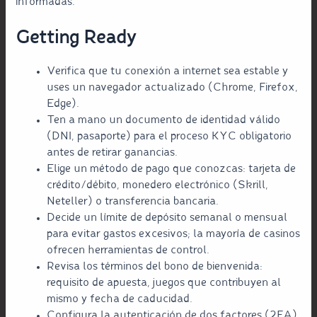
informadas.
Getting Ready
Verifica que tu conexión a internet sea estable y
uses un navegador actualizado (Chrome, Firefox,
Edge).
Ten a mano un documento de identidad válido
(DNI, pasaporte) para el proceso KYC obligatorio
antes de retirar ganancias.
Elige un método de pago que conozcas: tarjeta de
crédito/débito, monedero electrónico (Skrill,
Neteller) o transferencia bancaria.
Decide un límite de depósito semanal o mensual
para evitar gastos excesivos; la mayoría de casinos
ofrecen herramientas de control.
Revisa los términos del bono de bienvenida:
requisito de apuesta, juegos que contribuyen al
mismo y fecha de caducidad.
Configura la autenticación de dos factores (2FA)