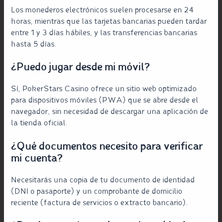
Los monederos electrónicos suelen procesarse en 24
horas, mientras que las tarjetas bancarias pueden tardar
entre 1 y 3 días hábiles, y las transferencias bancarias
hasta 5 días.
¿Puedo jugar desde mi móvil?
Sí, PokerStars Casino ofrece un sitio web optimizado
para dispositivos móviles (PWA) que se abre desde el
navegador, sin necesidad de descargar una aplicación de
la tienda oficial.
¿Qué documentos necesito para verificar
mi cuenta?
Necesitarás una copia de tu documento de identidad
(DNI o pasaporte) y un comprobante de domicilio
reciente (factura de servicios o extracto bancario).