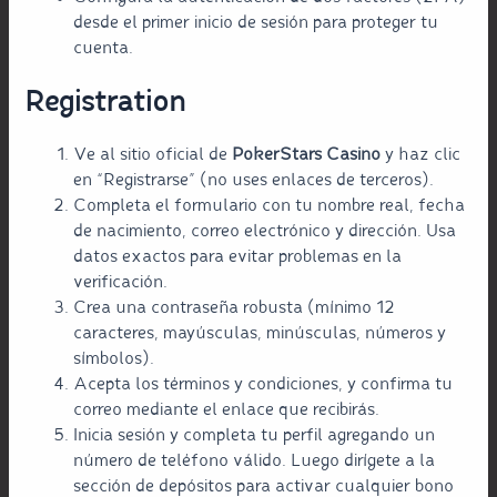
desde el primer inicio de sesión para proteger tu
cuenta.
Registration
Ve al sitio oficial de
PokerStars Casino
y haz clic
en “Registrarse” (no uses enlaces de terceros).
Completa el formulario con tu nombre real, fecha
de nacimiento, correo electrónico y dirección. Usa
datos exactos para evitar problemas en la
verificación.
Crea una contraseña robusta (mínimo 12
caracteres, mayúsculas, minúsculas, números y
símbolos).
Acepta los términos y condiciones, y confirma tu
correo mediante el enlace que recibirás.
Inicia sesión y completa tu perfil agregando un
número de teléfono válido. Luego dirígete a la
sección de depósitos para activar cualquier bono