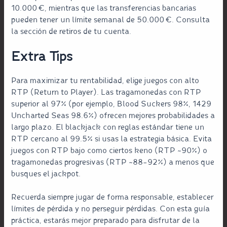
10.000 €, mientras que las transferencias bancarias
pueden tener un límite semanal de 50.000 €. Consulta
la sección de retiros de tu cuenta.
Extra Tips
Para maximizar tu rentabilidad, elige juegos con alto
RTP (Return to Player). Las tragamonedas con RTP
superior al 97% (por ejemplo, Blood Suckers 98%, 1429
Uncharted Seas 98.6%) ofrecen mejores probabilidades a
largo plazo. El blackjack con reglas estándar tiene un
RTP cercano al 99.5% si usas la estrategia básica. Evita
juegos con RTP bajo como ciertos keno (RTP ~90%) o
tragamonedas progresivas (RTP ~88-92%) a menos que
busques el jackpot.
Recuerda siempre jugar de forma responsable, establecer
límites de pérdida y no perseguir pérdidas. Con esta guía
práctica, estarás mejor preparado para disfrutar de la