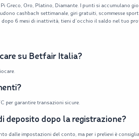
: Pi Greco, Oro, Platino, Diamante. I punti si accumulano gi
cludono cashback settimanale, giri gratuiti, scommesse spor
o dopo 6 mesi di inattività; tieni d’occhio il saldo nel tuo pro
care su Betfair Italia?
iocare.
menti?
C per garantire transazioni sicure.
i deposito dopo la registrazione?
to dalle impostazioni del conto, ma per i prelievi è consigl