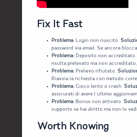
Fix It Fast
Problema:
Login non riuscito.
Soluzi
password via email. Se ancora blocca
Problema:
Deposito non accreditato
risulta prelevato ma non accreditato,
Problema:
Prelievo rifiutato.
Soluzio
Riavvia la richiesta con metodo corre
Problema:
Gioco lento o crash.
Soluz
assicurati di avere l’ultimo aggiorna
Problema:
Bonus non attivato.
Soluz
supporto se hai diritto ma non lo vedi
Worth Knowing