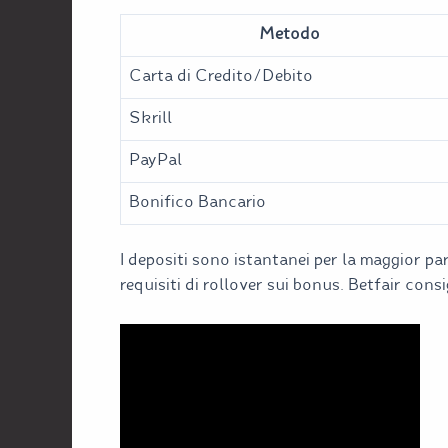
Metodo
Carta di Credito/Debito
Skrill
PayPal
Bonifico Bancario
I depositi sono istantanei per la maggior par
requisiti di rollover sui bonus. Betfair cons