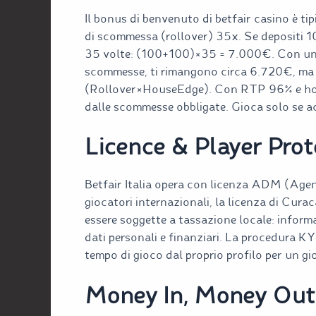
Il bonus di benvenuto di betfair casino è 
di scommessa (rollover) 35x. Se depositi 10
35 volte: (100+100)×35 = 7.000€. Con una
scommesse, ti rimangono circa 6.720€, ma d
(Rollover×HouseEdge). Con RTP 96% e hou
dalle scommesse obbligate. Gioca solo se ac
Licence & Player Prot
Betfair Italia opera con licenza ADM (Agenzi
giocatori internazionali, la licenza di Cur
essere soggette a tassazione locale: informat
dati personali e finanziari. La procedura KYC
tempo di gioco dal proprio profilo per un gi
Money In, Money Out