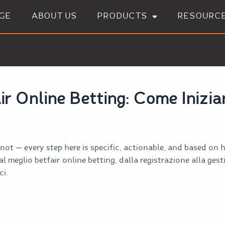
GE
ABOUT US
PRODUCTS
RESOURC
ir Online Betting: Come Inizia
not — every step here is specific, actionable, and based on
 al meglio betfair online betting, dalla registrazione alla ges
ci.