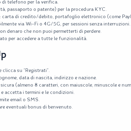
di telefono per la verifica.
tà, passaporto o patente) per la procedura KYC.
arta di credito/debito, portafoglio elettronico (come PayPa
bilmente via Wi-Fi o 4G/5G, per sessioni senza interruzioni.
on denaro che non puoi permetterti di perdere.
cato per accedere a tutte le funzionalità.
Up
 e clicca su “Registrati”.
 cognome, data di nascita, indirizzo e nazione.
icura (almeno 8 caratteri, con maiuscole, minuscole e nume
e accetta i termini e le condizioni.
amite email o SMS.
are eventuali bonus di benvenuto.