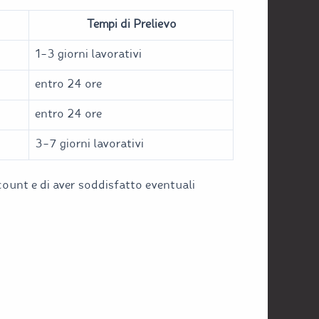
Tempi di Prelievo
1-3 giorni lavorativi
entro 24 ore
entro 24 ore
3-7 giorni lavorativi
account e di aver soddisfatto eventuali