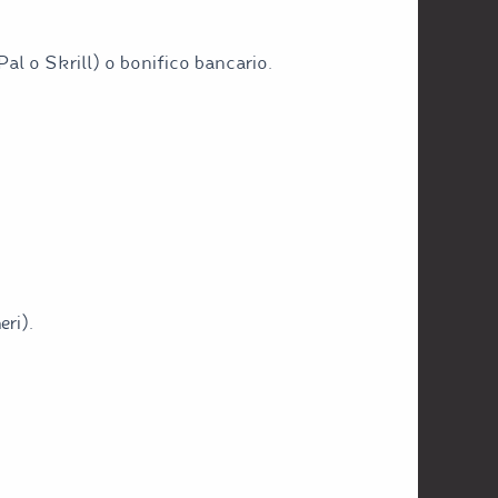
l o Skrill) o bonifico bancario.
ri).