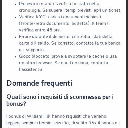
Prelievo in ritardo: verifica lo stato nella
cronologia. Se supera i tempi previsti, apri un ticket.
Verifica KYC: carica i documenti richiesti
(fronte/retro documento, bolletta). Il team li
verifica entro 48 ore.
Errore durante il deposito: controlla i dati della
carta o il saldo. Se corretto, contatta la tua banca
o il supporto.
Gioco bloccato: prova a svuotare la cache o usa
un altro browser. Se non funziona, contatta
l’assistenza.
Domande frequenti
Quali sono i requisiti di scommessa per i
bonus?
I bonus di William Hill hanno requisiti che variano;
leggere sempre i termini specifici, di solito 35x il bonus o il