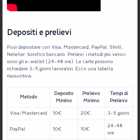
.
Depositi e prelievi
Puoi depositare con Visa, Mastercard, PayPal, Skrill,
Neteller, bonifico bancario. Prelievi: i metodi più veloci
sono gli e-wallet (24-48 ore). Le carte possono
richiedere 3-5 giorni lavorativi. Ecco una tabella
riassuntiva:
Deposito
Prelievo
Tempi di
Metodo
Minimo
Minimo
Prelievo
Visa/Mastercard
10€
20€
3-5 giorni
24-48
PayPal
10€
10€
ore