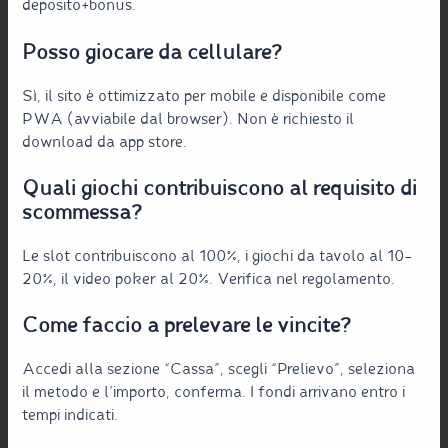
deposito+bonus.
Posso giocare da cellulare?
Sì, il sito è ottimizzato per mobile e disponibile come
PWA (avviabile dal browser). Non è richiesto il
download da app store.
Quali giochi contribuiscono al requisito di
scommessa?
Le slot contribuiscono al 100%, i giochi da tavolo al 10-
20%, il video poker al 20%. Verifica nel regolamento.
Come faccio a prelevare le vincite?
Accedi alla sezione “Cassa”, scegli “Prelievo”, seleziona
il metodo e l’importo, conferma. I fondi arrivano entro i
tempi indicati.