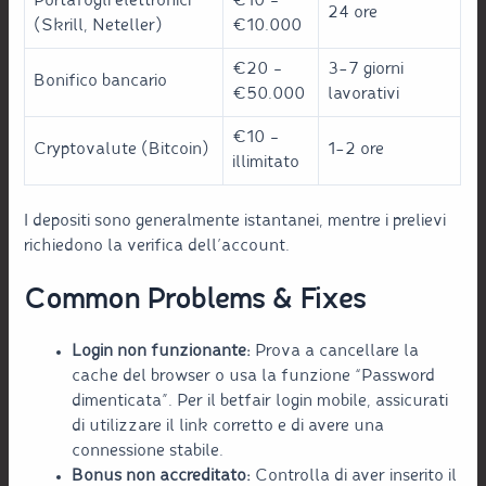
Portafogli elettronici
€10 –
24 ore
(Skrill, Neteller)
€10.000
€20 –
3-7 giorni
Bonifico bancario
€50.000
lavorativi
€10 –
Cryptovalute (Bitcoin)
1-2 ore
illimitato
I depositi sono generalmente istantanei, mentre i prelievi
richiedono la verifica dell’account.
Common Problems & Fixes
Login non funzionante:
Prova a cancellare la
cache del browser o usa la funzione “Password
dimenticata”. Per il betfair login mobile, assicurati
di utilizzare il link corretto e di avere una
connessione stabile.
Bonus non accreditato:
Controlla di aver inserito il