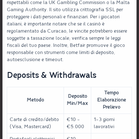
rispettabili come la UK Gambling Commission o la Malta
Gaming Authority. Il sito utilizza crittografia SSL per
proteggere i dati personali e finanziari. Per i giocatori
italiani, è importante notare che se il casinò è
regolamentato da Curacao, le vincite potrebbero essere
soggette a tassazione locale; verifica sempre le leggi
fiscali del tuo paese. Inoltre, Betfair promuove il gioco
responsabile con strumenti come limiti di deposito,
autoesclusione e timeout.
Deposits & Withdrawals
Tempo
Deposito
Metodo
Elaborazione
Min/Max
Prelievo
Carte di credito/debito
€10 –
1-3 giorni
(Visa, Mastercard)
€5.000
lavorativi