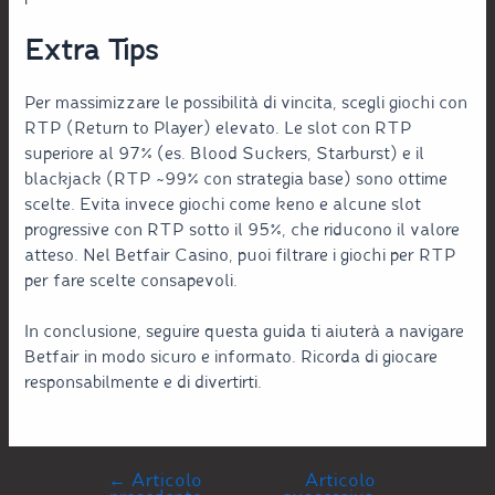
Extra Tips
Per massimizzare le possibilità di vincita, scegli giochi con
RTP (Return to Player) elevato. Le slot con RTP
superiore al 97% (es. Blood Suckers, Starburst) e il
blackjack (RTP ~99% con strategia base) sono ottime
scelte. Evita invece giochi come keno e alcune slot
progressive con RTP sotto il 95%, che riducono il valore
atteso. Nel Betfair Casino, puoi filtrare i giochi per RTP
per fare scelte consapevoli.
In conclusione, seguire questa guida ti aiuterà a navigare
Betfair in modo sicuro e informato. Ricorda di giocare
responsabilmente e di divertirti.
←
Articolo
Articolo