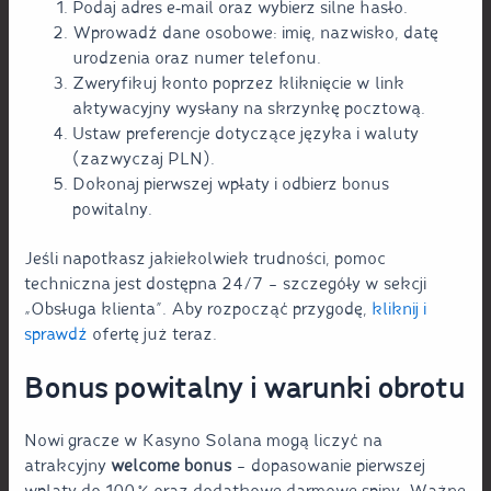
Podaj adres e‑mail oraz wybierz silne hasło.
Wprowadź dane osobowe: imię, nazwisko, datę
urodzenia oraz numer telefonu.
Zweryfikuj konto poprzez kliknięcie w link
aktywacyjny wysłany na skrzynkę pocztową.
Ustaw preferencje dotyczące języka i waluty
(zazwyczaj PLN).
Dokonaj pierwszej wpłaty i odbierz bonus
powitalny.
Jeśli napotkasz jakiekolwiek trudności, pomoc
techniczna jest dostępna 24/7 – szczegóły w sekcji
„Obsługa klienta”. Aby rozpocząć przygodę,
kliknij i
sprawdź
ofertę już teraz.
Bonus powitalny i warunki obrotu
Nowi gracze w Kasyno Solana mogą liczyć na
atrakcyjny
welcome bonus
– dopasowanie pierwszej