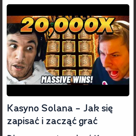
Kasyno Solana – Jak się
zapisać i zacząć grać