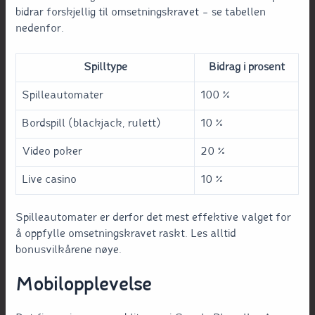
bidrar forskjellig til omsetningskravet – se tabellen
nedenfor.
Spilltype
Bidrag i prosent
Spilleautomater
100 %
Bordspill (blackjack, rulett)
10 %
Video poker
20 %
Live casino
10 %
Spilleautomater er derfor det mest effektive valget for
å oppfylle omsetningskravet raskt. Les alltid
bonusvilkårene nøye.
Mobilopplevelse