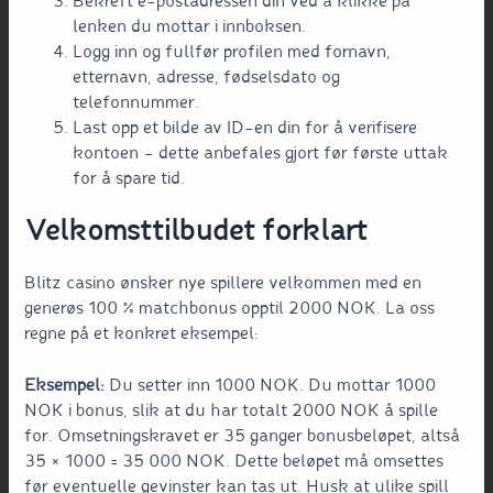
Bekreft e-postadressen din ved å klikke på
lenken du mottar i innboksen.
Logg inn og fullfør profilen med fornavn,
etternavn, adresse, fødselsdato og
telefonnummer.
Last opp et bilde av ID-en din for å verifisere
kontoen – dette anbefales gjort før første uttak
for å spare tid.
Velkomsttilbudet forklart
Blitz casino ønsker nye spillere velkommen med en
generøs 100 % matchbonus opptil 2000 NOK. La oss
regne på et konkret eksempel:
Eksempel:
Du setter inn 1000 NOK. Du mottar 1000
NOK i bonus, slik at du har totalt 2000 NOK å spille
for. Omsetningskravet er 35 ganger bonusbeløpet, altså
35 × 1000 = 35 000 NOK. Dette beløpet må omsettes
før eventuelle gevinster kan tas ut. Husk at ulike spill