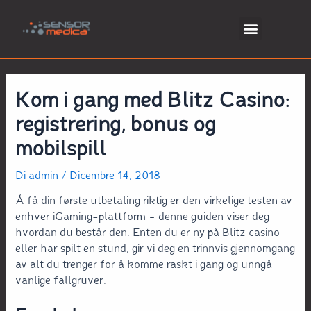
Kom i gang med Blitz Casino:
registrering, bonus og
mobilspill
Di
admin
/
Dicembre 14, 2018
Å få din første utbetaling riktig er den virkelige testen av
enhver iGaming-plattform – denne guiden viser deg
hvordan du består den. Enten du er ny på Blitz casino
eller har spilt en stund, gir vi deg en trinnvis gjennomgang
av alt du trenger for å komme raskt i gang og unngå
vanlige fallgruver.