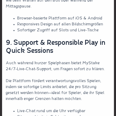
wie beim Warten auf den Bus oder während der
Mittagspause.
Browser‑basierte Plattform auf iOS & Android
Responsives Design auf allen Bildschirmgrößen
Sofortiger Zugriff auf Slots und Live‑Tische
9. Support & Responsible Play in
Quick Sessions
Auch während kurzer Spielphasen bietet MyStake
24/7‑Live‑Chat‑Support, um Fragen sofort zu klären.
Die Plattform fördert verantwortungsvolles Spielen,
indem sie sofortige Limits anbietet, die pro Sitzung
gesetzt werden können—ideal für Spieler, die ihr Spiel
innerhalb enger Grenzen halten möchten.
Live‑Chat rund um die Uhr verfügbar