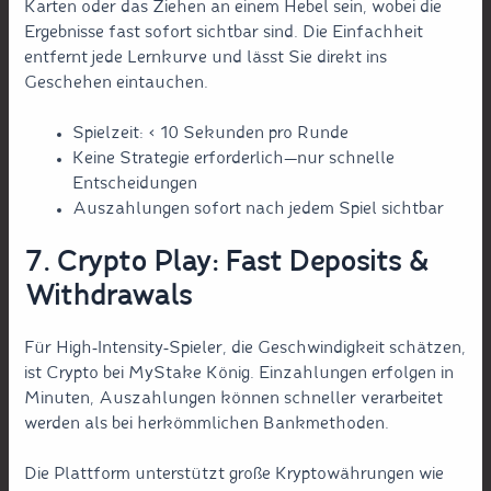
Karten oder das Ziehen an einem Hebel sein, wobei die
Ergebnisse fast sofort sichtbar sind. Die Einfachheit
entfernt jede Lernkurve und lässt Sie direkt ins
Geschehen eintauchen.
Spielzeit: < 10 Sekunden pro Runde
Keine Strategie erforderlich—nur schnelle
Entscheidungen
Auszahlungen sofort nach jedem Spiel sichtbar
7. Crypto Play: Fast Deposits &
Withdrawals
Für High‑Intensity‑Spieler, die Geschwindigkeit schätzen,
ist Crypto bei MyStake König. Einzahlungen erfolgen in
Minuten, Auszahlungen können schneller verarbeitet
werden als bei herkömmlichen Bankmethoden.
Die Plattform unterstützt große Kryptowährungen wie