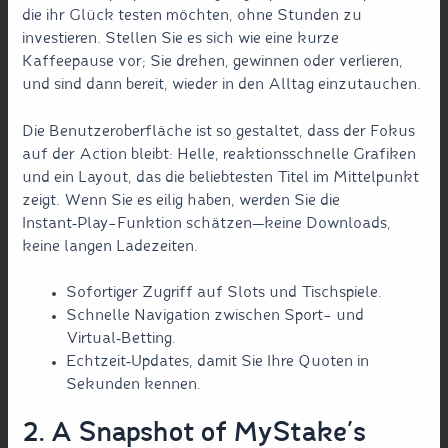
die ihr Glück testen möchten, ohne Stunden zu
investieren. Stellen Sie es sich wie eine kurze
Kaffeepause vor; Sie drehen, gewinnen oder verlieren,
und sind dann bereit, wieder in den Alltag einzutauchen.
Die Benutzeroberfläche ist so gestaltet, dass der Fokus
auf der Action bleibt: Helle, reaktionsschnelle Grafiken
und ein Layout, das die beliebtesten Titel im Mittelpunkt
zeigt. Wenn Sie es eilig haben, werden Sie die
Instant‑Play-Funktion schätzen—keine Downloads,
keine langen Ladezeiten.
Sofortiger Zugriff auf Slots und Tischspiele.
Schnelle Navigation zwischen Sport- und
Virtual‑Betting.
Echtzeit‑Updates, damit Sie Ihre Quoten in
Sekunden kennen.
2. A Snapshot of MyStake’s