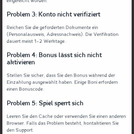
eingereicht wurden.
Problem 3: Konto nicht verifiziert
Reichen Sie die geforderten Dokumente ein
(Personalausweis, Adressnachweis). Die Verifikation
dauert meist 1–2 Werktage.
Problem 4: Bonus lässt sich nicht
aktivieren
Stellen Sie sicher, dass Sie den Bonus während der
Einzahlung ausgewählt haben. Einige Boni erfordern
einen Bonuscode.
Problem 5: Spiel sperrt sich
Leeren Sie den Cache oder verwenden Sie einen anderen
Browser. Falls das Problem besteht, kontaktieren Sie
den Support.