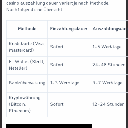
casino auszahlung dauer variiert je nach Methode.
Nachfolgend eine Übersicht:
Methode
Einzahlungsdauer
Auszahlungsdau
Kreditkarte (Visa,
Sofort
1–5 Werktage
Mastercard)
E-Wallet (Skrill,
Sofort
24–48 Stunden
Neteller)
Banküberweisung
1–3 Werktage
3–7 Werktage
Kryptowährung
(Bitcoin,
Sofort
12–24 Stunden
Ethereum)