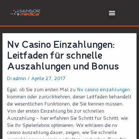
Nv Casino Einzahlungen:
Leitfaden für schnelle
Auszahlungen und Bonus
Di
admin
/
Aprile 27, 2017
Egal, ob Sie zum ersten Mal zu
Nv casino einzahlungen
kommen oder zurückkehren, dieser Leitfaden behandelt
die wesentlichen Funktionen, die Sie kennen müssen.
Von der ersten Einzahlung bis zur schnellen
Auszahlung – hier erfahren Sie Schritt für Schritt, wie
Sie Ihr Spielerlebnis optimieren. Wir erklären die nv
casino auszahlung dauer, zeigen, wie Sie schnelle