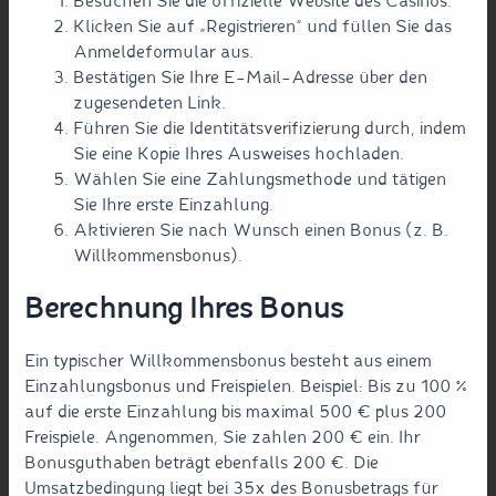
Besuchen Sie die offizielle Website des Casinos.
Klicken Sie auf „Registrieren“ und füllen Sie das
Anmeldeformular aus.
Bestätigen Sie Ihre E-Mail-Adresse über den
zugesendeten Link.
Führen Sie die Identitätsverifizierung durch, indem
Sie eine Kopie Ihres Ausweises hochladen.
Wählen Sie eine Zahlungsmethode und tätigen
Sie Ihre erste Einzahlung.
Aktivieren Sie nach Wunsch einen Bonus (z. B.
Willkommensbonus).
Berechnung Ihres Bonus
Ein typischer Willkommensbonus besteht aus einem
Einzahlungsbonus und Freispielen. Beispiel: Bis zu 100 %
auf die erste Einzahlung bis maximal 500 € plus 200
Freispiele. Angenommen, Sie zahlen 200 € ein. Ihr
Bonusguthaben beträgt ebenfalls 200 €. Die
Umsatzbedingung liegt bei 35x des Bonusbetrags für