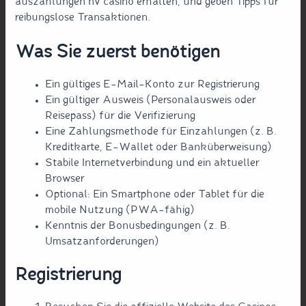
auszahlungen nv casino erhalten, und geben Tipps für
reibungslose Transaktionen.
Was Sie zuerst benötigen
Ein gültiges E-Mail-Konto zur Registrierung
Ein gültiger Ausweis (Personalausweis oder
Reisepass) für die Verifizierung
Eine Zahlungsmethode für Einzahlungen (z. B.
Kreditkarte, E-Wallet oder Banküberweisung)
Stabile Internetverbindung und ein aktueller
Browser
Optional: Ein Smartphone oder Tablet für die
mobile Nutzung (PWA-fähig)
Kenntnis der Bonusbedingungen (z. B.
Umsatzanforderungen)
Registrierung