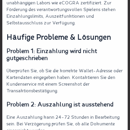
unabhängigen Labors wie eCOGRA zertifiziert. Zur
Förderung des verantwortungsvollen Spielens stehen
Einzahlungslimits, Auszeitfunktionen und
Selbstausschluss zur Verfügung.
Häufige Probleme & Lösungen
Problem 1: Einzahlung wird nicht
gutgeschrieben
Überprüfen Sie, ob Sie die korrekte Wallet-Adresse oder
Kartendaten eingegeben haben. Kontaktieren Sie den
Kundenservice mit einem Screenshot der
Transaktionsbestätigung.
Problem 2: Auszahlung ist ausstehend
Eine Auszahlung kann 24–72 Stunden in Bearbeitung
sein. Bei Verzögerung prüfen Sie, ob alle Dokumente