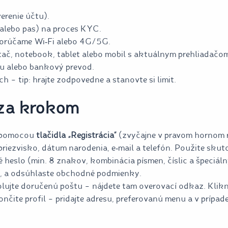
verenie účtu).
alebo pas) na proces KYC.
dporúčame Wi‑Fi alebo 4G/5G.
tač, notebook, tablet alebo mobil s aktuálnym prehliadačo
u alebo bankový prevod.
 – tip: hrajte zodpovedne a stanovte si limit.
 za krokom
a pomocou
tlačidla „Registrácia“
(zvyčajne v pravom hornom 
priezvisko, dátum narodenia, e‑mail a telefón. Použite sku
 heslo (min. 8 znakov, kombinácia písmen, číslic a špeciál
v, a odsúhlaste obchodné podmienky.
olujte doručenú poštu – nájdete tam overovací odkaz. Klik
ončite profil – pridajte adresu, preferovanú menu a v prípa