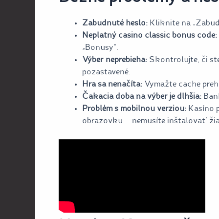
Zabudnuté heslo:
Kliknite na „Zabudl
Neplatný casino classic bonus code:
„Bonusy“.
Výber neprebieha:
Skontrolujte, či st
pozastavené.
Hra sa nenačíta:
Vymažte cache prehl
Čakacia doba na výber je dlhšia:
Bank
Problém s mobilnou verziou:
Kasíno p
obrazovku – nemusíte inštalovať žia