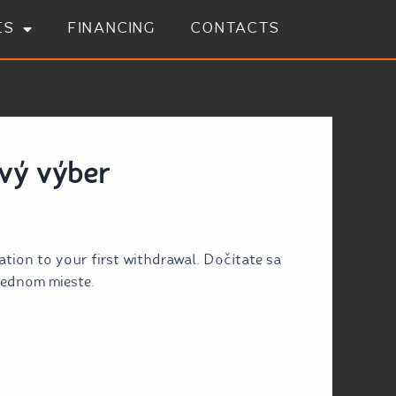
ES
FINANCING
CONTACTS
rvý výber
ration to your first withdrawal. Dočítate sa
jednom mieste.