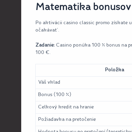
Matematika bonusov –
Po aktivácii casino classic promo získate
očakávať.
Zadanie:
Casino ponúka 100 % bonus na pr
100 €.
Položka
Váš vklad
Bonus (100 %)
Celkový kredit na hranie
Požiadavka na pretočenie