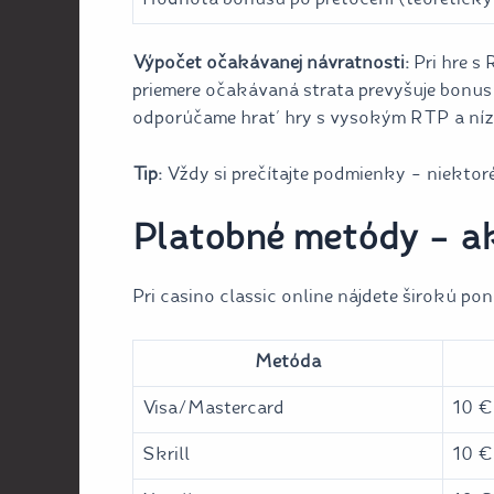
Hodnota bonusu po pretočení (teoreticky
Výpočet očakávanej návratnosti:
Pri hre s
priemere očakávaná strata prevyšuje bonus
odporúčame hrať hry s vysokým RTP a níz
Tip:
Vždy si prečítajte podmienky – niektoré
Platobné metódy – a
Pri casino classic online nájdete širokú p
Metóda
Visa/Mastercard
10 €
Skrill
10 €