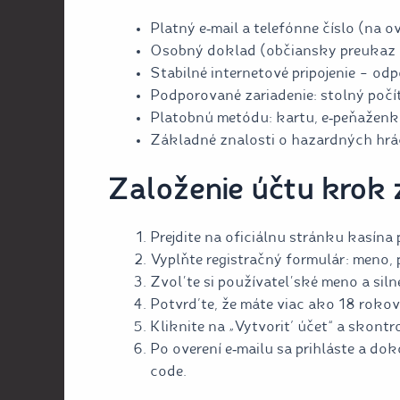
Platný e‑mail a telefónne číslo (na o
Osobný doklad (občiansky preukaz 
Stabilné internetové pripojenie – o
Podporované zariadenie: stolný počí
Platobnú metódu: kartu, e‑peňaženk
Základné znalosti o hazardných hrách
Založenie účtu krok
Prejdite na oficiálnu stránku kasín
Vyplňte registračný formulár: meno, 
Zvoľte si používateľské meno a silné
Potvrďte, že máte viac ako 18 roko
Kliknite na „Vytvoriť účet“ a skontr
Po overení e‑mailu sa prihláste a dok
code.