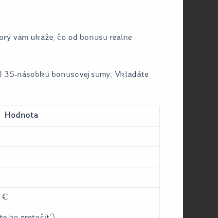
torý vám ukáže, čo od bonusu reálne
) 35‑násobku bonusovej sumy. Vkladáte
Hodnota
0 €