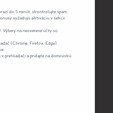
orazí do 5 minút, skontrolujte spam.
onusy vyžadujú aktiváciu v sekcii
C). Výbery na neoverené účty sú
iadač (Chrome, Firefox, Edge).
ie.
v prehliadači a pridajte na domovskú