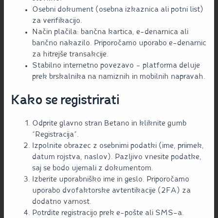
Osebni dokument (osebna izkaznica ali potni list)
za verifikacijo.
Način plačila: bančna kartica, e-denarnica ali
bančno nakazilo. Priporočamo uporabo e-denarnic
za hitrejše transakcije.
Stabilno internetno povezavo – platforma deluje
prek brskalnika na namiznih in mobilnih napravah.
Kako se registrirati
Odprite glavno stran Betano in kliknite gumb
“Registracija”.
Izpolnite obrazec z osebnimi podatki (ime, priimek,
datum rojstva, naslov). Pazljivo vnesite podatke,
saj se bodo ujemali z dokumentom.
Izberite uporabniško ime in geslo. Priporočamo
uporabo dvofaktorske avtentikacije (2FA) za
dodatno varnost.
Potrdite registracijo prek e-pošte ali SMS-a.