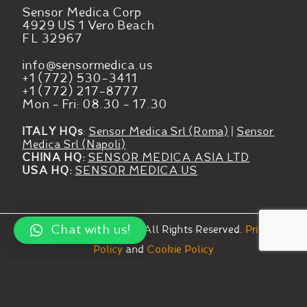
Sensor Medica Corp
4929 US 1 Vero Beach
FL 32967
info@sensormedica.us
+1 (772) 530-3411
+1 (772) 217-8777
Mon - Fri: 08.30 - 17.30
ITALY HQs
:
Sensor Medica Srl (Roma)
|
Sensor
Medica Srl (Napoli)
CHINA HQ:
SENSOR MEDICA ASIA LTD
USA HQ:
SENSOR MEDICA US
Chat with us!
©
2023
Sensor Medica.
All Rights Reserved.
Privacy
Policy
and
Cookie Policy
Your Privacy Choices
Notice at collection