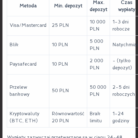
Max.
Czas
Metoda
Min. depozyt
depozyt
wypłaty
10 000
1–3 dni
Visa/Mastercard
25 PLN
PLN
robocze
5 000
Blik
10 PLN
Natychmia
PLN
2 000
– (tylko
Paysafecard
10 PLN
PLN
depozyt)
Przelew
50 000
2–5 dni
50 PLN
bankowy
PLN
roboczych
Kryptowaluty
Równowartość
Brak
1–24
(BTC, ETH)
20 PLN
limitu
godziny
Wypłaty zazwyczaj przetwarzane są w ciągu 24–48