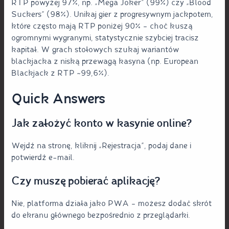
RTP powyżej 97%, np. „Mega Joker” (99%) czy „Blood
Suckers” (98%). Unikaj gier z progresywnym jackpotem,
które często mają RTP poniżej 90% – choć kuszą
ogromnymi wygranymi, statystycznie szybciej tracisz
kapitał. W grach stołowych szukaj wariantów
blackjacka z niską przewagą kasyna (np. European
Blackjack z RTP ~99,6%).
Quick Answers
Jak założyć konto w kasynie online?
Wejdź na stronę, kliknij „Rejestracja”, podaj dane i
potwierdź e-mail.
Czy muszę pobierać aplikację?
Nie, platforma działa jako PWA – możesz dodać skrót
do ekranu głównego bezpośrednio z przeglądarki.