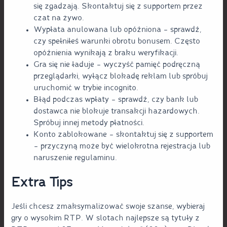
się zgadzają. Skontaktuj się z supportem przez
czat na żywo.
Wypłata anulowana lub opóźniona – sprawdź,
czy spełniłeś warunki obrotu bonusem. Często
opóźnienia wynikają z braku weryfikacji.
Gra się nie ładuje – wyczyść pamięć podręczną
przeglądarki, wyłącz blokadę reklam lub spróbuj
uruchomić w trybie incognito.
Błąd podczas wpłaty – sprawdź, czy bank lub
dostawca nie blokuje transakcji hazardowych.
Spróbuj innej metody płatności.
Konto zablokowane – skontaktuj się z supportem
– przyczyną może być wielokrotna rejestracja lub
naruszenie regulaminu.
Extra Tips
Jeśli chcesz zmaksymalizować swoje szanse, wybieraj
gry o wysokim RTP. W slotach najlepsze są tytuły z