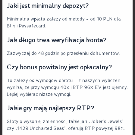
Jaki jest minimalny depozyt?
Minimalna wpłata zależy od metody – od 10 PLN dla
Blik i Paysafecard.
Jak długo trwa weryfikacja konta?
Zazwyczaj do 48 godzin po przesłaniu dokumentów.
Czy bonus powitalny jest opłacalny?
To zależy od wymogów obrotu – z naszych wyliczeń
wynika, że przy wymogu 40x i RTP 96% EV jest ujemny.
Lepiej wybierać niższe wymogi.
Jakie gry mają najlepszy RTP?
Sloty o wysokiej zmienności, takie jak „Joker’s Jewels”
czy „1429 Uncharted Seas”, oferują RTP powyżej 98%.