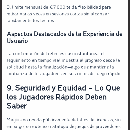
El límite mensual de €7 000 te da flexibilidad para
retirar varias veces en sesiones cortas sin alcanzar
rápidamente los techos.
Aspectos Destacados de la Experiencia de
Usuario
La confirmación del retiro es casi instantánea; el
seguimiento en tiempo real muestra el progreso desde la
solicitud hasta la finalización—algo que mantiene la
confianza de los jugadores en sus ciclos de juego rápido.
9. Seguridad y Equidad – Lo Que
los Jugadores Rápidos Deben
Saber
Magius no revela públicamente detalles de licencias; sin
embargo, su extenso catálogo de juegos de proveedores