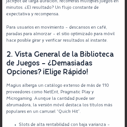
jackpot de larga duración, recorrerás múltiples juegos en
minutos. ¿El resultado? Un flujo constante de
expectativa y recompensa.
Para usuarios en movimiento – descansos en café,
paradas para almorzar – el sitio optimizado para móvil
hace posible girar y verificar resultados al instante.
2. Vista General de la Biblioteca
de Juegos – ¿Demasiadas
Opciones? ¡Elige Rápido!
Magius alberga un catálogo extenso de más de 110
proveedores como NetEnt, Pragmatic Play y
Microgaming. Aunque la cantidad puede ser
abrumadora, la versión móvil destaca los títulos más
populares en un carrusel “Quick Hit”.
Slots de alta rentabilidad con baja varianza –