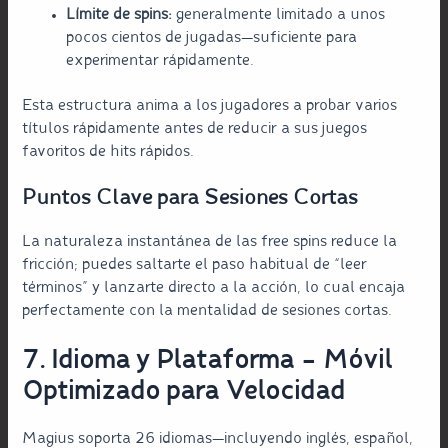
Límite de spins:
generalmente limitado a unos
pocos cientos de jugadas—suficiente para
experimentar rápidamente.
Esta estructura anima a los jugadores a probar varios
títulos rápidamente antes de reducir a sus juegos
favoritos de hits rápidos.
Puntos Clave para Sesiones Cortas
La naturaleza instantánea de las free spins reduce la
fricción; puedes saltarte el paso habitual de “leer
términos” y lanzarte directo a la acción, lo cual encaja
perfectamente con la mentalidad de sesiones cortas.
7. Idioma y Plataforma – Móvil
Optimizado para Velocidad
Magius soporta 26 idiomas—incluyendo inglés, español,