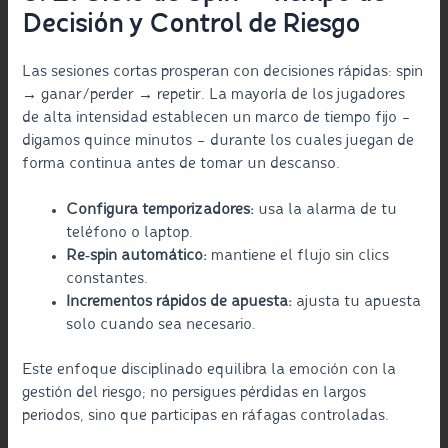
Decisión y Control de Riesgo
Las sesiones cortas prosperan con decisiones rápidas: spin
→ ganar/perder → repetir. La mayoría de los jugadores
de alta intensidad establecen un marco de tiempo fijo –
digamos quince minutos – durante los cuales juegan de
forma continua antes de tomar un descanso.
Configura temporizadores:
usa la alarma de tu
teléfono o laptop.
Re‑spin automático:
mantiene el flujo sin clics
constantes.
Incrementos rápidos de apuesta:
ajusta tu apuesta
solo cuando sea necesario.
Este enfoque disciplinado equilibra la emoción con la
gestión del riesgo; no persigues pérdidas en largos
periodos, sino que participas en ráfagas controladas.