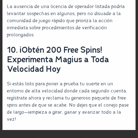
La ausencia de una licencia de operador listada podría
levantar sospechas en algunos, pero no disuade a la
comunidad de juego rápido que prioriza la acción
inmediata sobre procedimientos de verificación
prolongados.
10. ¡Obtén 200 Free Spins!
Experimenta Magius a Toda
Velocidad Hoy
Si estás listo para poner a prueba tu suerte en un
entorno de alta velocidad donde cada segundo cuenta,
regístrate ahora y reclama tu generoso paquete de free
spins antes de que se acabe. No dejes que el conejo pase
de largo—¡empieza a girar, ganar y avanzar todo a la
vez!