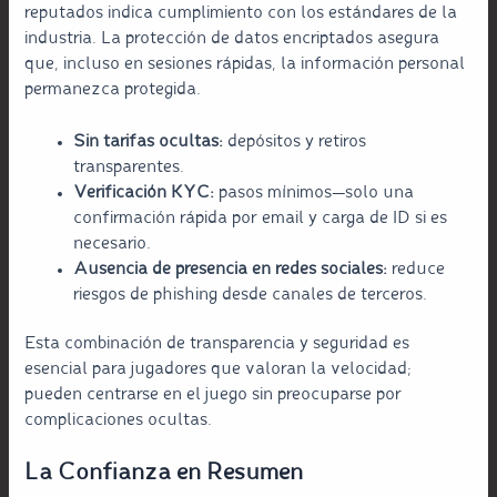
reputados indica cumplimiento con los estándares de la
industria. La protección de datos encriptados asegura
que, incluso en sesiones rápidas, la información personal
permanezca protegida.
Sin tarifas ocultas:
depósitos y retiros
transparentes.
Verificación KYC:
pasos mínimos—solo una
confirmación rápida por email y carga de ID si es
necesario.
Ausencia de presencia en redes sociales:
reduce
riesgos de phishing desde canales de terceros.
Esta combinación de transparencia y seguridad es
esencial para jugadores que valoran la velocidad;
pueden centrarse en el juego sin preocuparse por
complicaciones ocultas.
La Confianza en Resumen