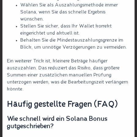
Wählen Sie als Auszahlungsmethode immer
Solana, wenn Sie das schnelle Ergebnis
wünschen.
Stellen Sie sicher, dass Ihr Wallet korrekt
eingerichtet und aktuell ist.
Behalten Sie die Mindestauszahlungsgrenze im
Blick, um unnötige Verzögerungen zu vermeiden.
Ein weiterer Trick ist, kleinere Beträge häufiger
auszuzahlen. Das reduziert das Risiko, dass größere
Summen einer zusätzlichen manuellen Prüfung
unterzogen werden, was die Bearbeitungszeit verlängern
könnte.
Häufig gestellte Fragen (FAQ)
Wie schnell wird ein Solana Bonus
gutgeschrieben?