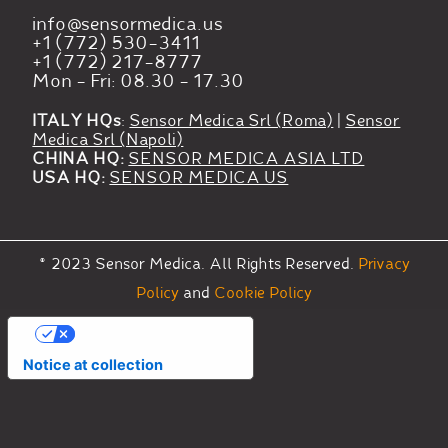
info@sensormedica.us
+1 (772) 530-3411
+1 (772) 217-8777
Mon - Fri: 08.30 - 17.30
ITALY HQs
:
Sensor Medica Srl (Roma)
|
Sensor
Medica Srl (Napoli)
CHINA HQ:
SENSOR MEDICA ASIA LTD
USA HQ:
SENSOR MEDICA US
©
2023
Sensor Medica.
All Rights Reserved.
Privacy
Policy
and
Cookie Policy
Your Privacy Choices
Notice at collection