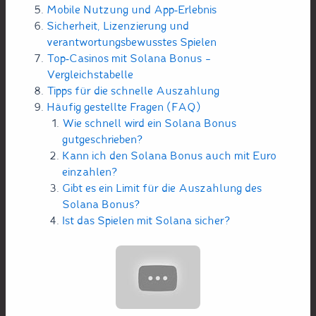
Mobile Nutzung und App‑Erlebnis
Sicherheit, Lizenzierung und
verantwortungsbewusstes Spielen
Top‑Casinos mit Solana Bonus –
Vergleichstabelle
Tipps für die schnelle Auszahlung
Häufig gestellte Fragen (FAQ)
Wie schnell wird ein Solana Bonus
gutgeschrieben?
Kann ich den Solana Bonus auch mit Euro
einzahlen?
Gibt es ein Limit für die Auszahlung des
Solana Bonus?
Ist das Spielen mit Solana sicher?