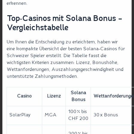
erkennen.
Top‑Casinos mit Solana Bonus –
Vergleichstabelle
Um Ihnen die Entscheidung zu erleichtern, haben wir
eine kompakte Übersicht der besten Solana‑Casinos für
Schweizer Spieler erstellt. Die Tabelle fasst die
wichtigsten Kriterien zusammen: Lizenz, Bonushöhe,
Wettanforderungen, Auszahlungsgeschwindigkeit und
unterstützte Zahlungsmethoden.
Solana
Casino
Lizenz
Wettanforderunge
Bonus
100 % bis
SolarPlay
MGA
30 x Bonus
CHF 200