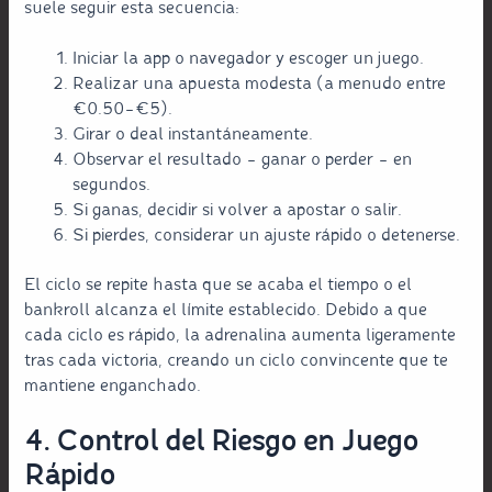
suele seguir esta secuencia:
Iniciar la app o navegador y escoger un juego.
Realizar una apuesta modesta (a menudo entre
€0.50–€5).
Girar o deal instantáneamente.
Observar el resultado – ganar o perder – en
segundos.
Si ganas, decidir si volver a apostar o salir.
Si pierdes, considerar un ajuste rápido o detenerse.
El ciclo se repite hasta que se acaba el tiempo o el
bankroll alcanza el límite establecido. Debido a que
cada ciclo es rápido, la adrenalina aumenta ligeramente
tras cada victoria, creando un ciclo convincente que te
mantiene enganchado.
4. Control del Riesgo en Juego
Rápido