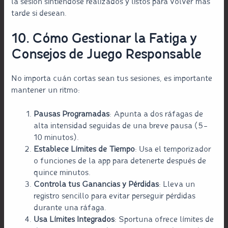
la sesión sintiéndose realizados y listos para volver más
tarde si desean.
10. Cómo Gestionar la Fatiga y
Consejos de Juego Responsable
No importa cuán cortas sean tus sesiones, es importante
mantener un ritmo:
Pausas Programadas
: Apunta a dos ráfagas de
alta intensidad seguidas de una breve pausa (5–
10 minutos).
Establece Límites de Tiempo
: Usa el temporizador
o funciones de la app para detenerte después de
quince minutos.
Controla tus Ganancias y Pérdidas
: Lleva un
registro sencillo para evitar perseguir pérdidas
durante una ráfaga.
Usa Límites Integrados
: Sportuna ofrece límites de