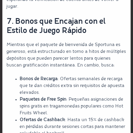
jugar.
7. Bonos que Encajan con el
Estilo de Juego Rápido
Mientras que el paquete de bienvenida de Sportuna es
generoso, está estructurado en torno a hitos de múltiples
depósitos que pueden parecer lentos para quienes
buscan gratificación instantánea. En cambio, busca:
Bonos de Recarga
: Ofertas semanales de recarga
que te dan créditos extra sin requisitos de apuesta
elevados.
Paquetes de Free Spin
: Pequeñas asignaciones de
spins gratis en tragamonedas populares como Hot
Fruits Wheel.
Ofertas de Cashback
: Hasta un 15% de cashback
en pérdidas durante sesiones cortas para mantener