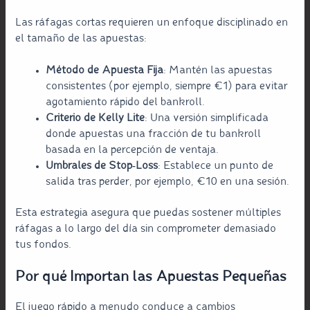
Las ráfagas cortas requieren un enfoque disciplinado en
el tamaño de las apuestas:
Método de Apuesta Fija
: Mantén las apuestas
consistentes (por ejemplo, siempre €1) para evitar
agotamiento rápido del bankroll.
Criterio de Kelly Lite
: Una versión simplificada
donde apuestas una fracción de tu bankroll
basada en la percepción de ventaja.
Umbrales de Stop‑Loss
: Establece un punto de
salida tras perder, por ejemplo, €10 en una sesión.
Esta estrategia asegura que puedas sostener múltiples
ráfagas a lo largo del día sin comprometer demasiado
tus fondos.
Por qué Importan las Apuestas Pequeñas
El juego rápido a menudo conduce a cambios