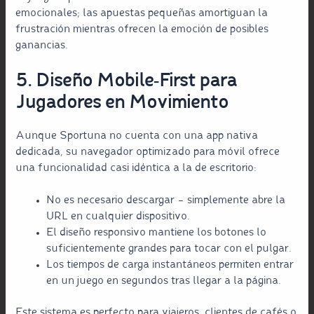
emocionales; las apuestas pequeñas amortiguan la
frustración mientras ofrecen la emoción de posibles
ganancias.
5. Diseño Mobile‑First para
Jugadores en Movimiento
Aunque Sportuna no cuenta con una app nativa
dedicada, su navegador optimizado para móvil ofrece
una funcionalidad casi idéntica a la de escritorio:
No es necesario descargar – simplemente abre la
URL en cualquier dispositivo.
El diseño responsivo mantiene los botones lo
suficientemente grandes para tocar con el pulgar.
Los tiempos de carga instantáneos permiten entrar
en un juego en segundos tras llegar a la página.
Este sistema es perfecto para viajeros, clientes de cafés o