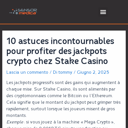
10 astuces incontournables
pour profiter des jackpots
crypto chez Stake Casino
Lascia un commento
/ Di
tommy
/
Giugno 2, 2025
Les jackpots progressifs sont des gains qui augmentent à
chaque mise. Sur Stake Casino, ils sont alimentés par
des cryptomonnaies comme le Bitcoin ou l’Ethereum.
Cela signifie que le montant du jackpot peut grimper très
rapidement, surtout lorsque les joueurs misent de gros
montants.
Exemple
: si vous jouez à la machine « Mega Crypto »,