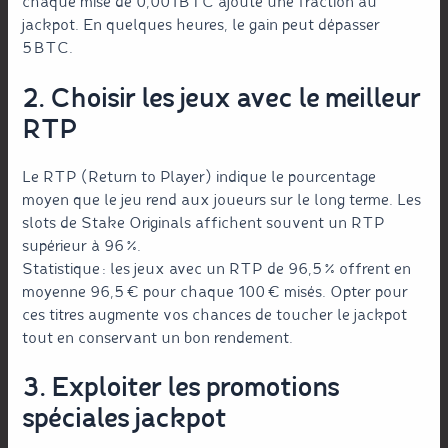
chaque mise de 0,001 BTC ajoute une fraction au
jackpot. En quelques heures, le gain peut dépasser
5 BTC.
2. Choisir les jeux avec le meilleur
RTP
Le RTP (Return to Player) indique le pourcentage
moyen que le jeu rend aux joueurs sur le long terme. Les
slots de Stake Originals affichent souvent un RTP
supérieur à 96 %.
Statistique : les jeux avec un RTP de 96,5 % offrent en
moyenne 96,5 € pour chaque 100 € misés. Opter pour
ces titres augmente vos chances de toucher le jackpot
tout en conservant un bon rendement.
3. Exploiter les promotions
spéciales jackpot