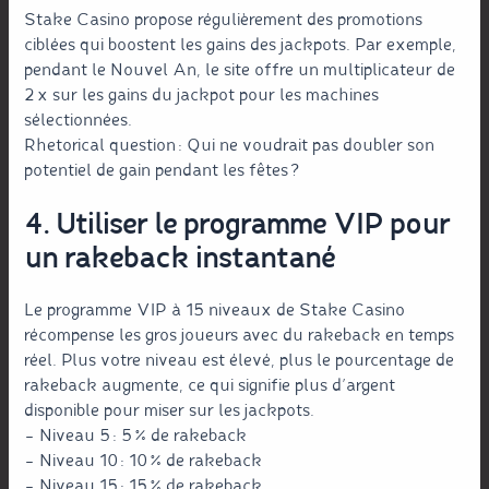
Stake Casino propose régulièrement des promotions
ciblées qui boostent les gains des jackpots. Par exemple,
pendant le Nouvel An, le site offre un multiplicateur de
2 x sur les gains du jackpot pour les machines
sélectionnées.
Rhetorical question : Qui ne voudrait pas doubler son
potentiel de gain pendant les fêtes ?
4. Utiliser le programme VIP pour
un rakeback instantané
Le programme VIP à 15 niveaux de Stake Casino
récompense les gros joueurs avec du rakeback en temps
réel. Plus votre niveau est élevé, plus le pourcentage de
rakeback augmente, ce qui signifie plus d’argent
disponible pour miser sur les jackpots.
– Niveau 5 : 5 % de rakeback
– Niveau 10 : 10 % de rakeback
– Niveau 15 : 15 % de rakeback