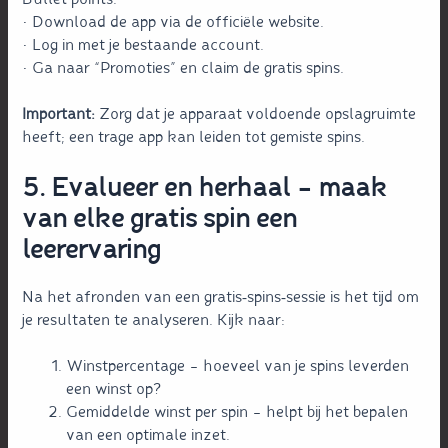
• Download de app via de officiële website.
• Log in met je bestaande account.
• Ga naar “Promoties” en claim de gratis spins.
Important:
Zorg dat je apparaat voldoende opslagruimte
heeft; een trage app kan leiden tot gemiste spins.
5. Evalueer en herhaal – maak
van elke gratis spin een
leerervaring
Na het afronden van een gratis‑spins‑sessie is het tijd om
je resultaten te analyseren. Kijk naar:
Winstpercentage – hoeveel van je spins leverden
een winst op?
Gemiddelde winst per spin – helpt bij het bepalen
van een optimale inzet.