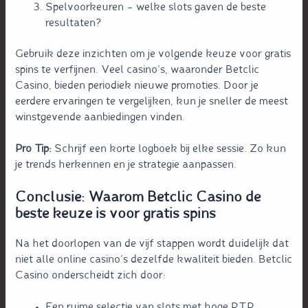
Spelvoorkeuren – welke slots gaven de beste
resultaten?
Gebruik deze inzichten om je volgende keuze voor gratis
spins te verfijnen. Veel casino’s, waaronder Betclic
Casino, bieden periodiek nieuwe promoties. Door je
eerdere ervaringen te vergelijken, kun je sneller de meest
winstgevende aanbiedingen vinden.
Pro Tip:
Schrijf een korte logboek bij elke sessie. Zo kun
je trends herkennen en je strategie aanpassen.
Conclusie: Waarom Betclic Casino de
beste keuze is voor gratis spins
Na het doorlopen van de vijf stappen wordt duidelijk dat
niet alle online casino’s dezelfde kwaliteit bieden. Betclic
Casino onderscheidt zich door:
Een ruime selectie van slots met hoge RTP.