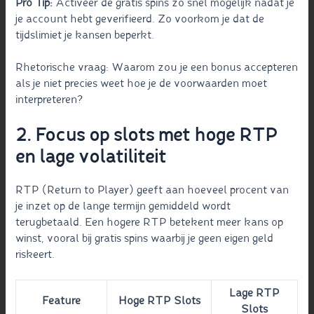
Pro Tip:
Activeer de gratis spins zo snel mogelijk nadat je
je account hebt geverifieerd. Zo voorkom je dat de
tijdslimiet je kansen beperkt.
Rhetorische vraag: Waarom zou je een bonus accepteren
als je niet precies weet hoe je de voorwaarden moet
interpreteren?
2. Focus op slots met hoge RTP
en lage volatiliteit
RTP (Return to Player) geeft aan hoeveel procent van
je inzet op de lange termijn gemiddeld wordt
terugbetaald. Een hogere RTP betekent meer kans op
winst, vooral bij gratis spins waarbij je geen eigen geld
riskeert.
Lage RTP
Feature
Hoge RTP Slots
Slots