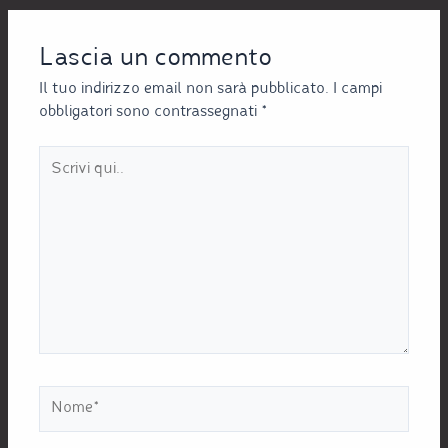
Lascia un commento
Il tuo indirizzo email non sarà pubblicato.
I campi
obbligatori sono contrassegnati
*