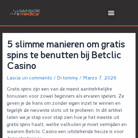
5 slimme manieren om gratis
spins te benutten bij Betclic
Casino
Lascia un commento
/ Di
tommy
/
Marzo 7, 2026
Gratis spins zijn een van de meest aantrekkelijke
bonussen voor zowel beginners als ervaren spelers. Ze
geven je de kans om zonder eigen inzet te winnen en
tegelijk de nieuwste slots uit te proberen. In dit artikel
laten we je stap voor stap zien hoe je het meeste uit
gratis spins haalt, welke valkuilen je moet vermijden en
waarom Betclic Casino een uitstekende keuze is voor