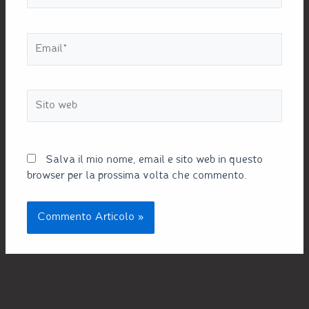
Salva il mio nome, email e sito web in questo
browser per la prossima volta che commento.