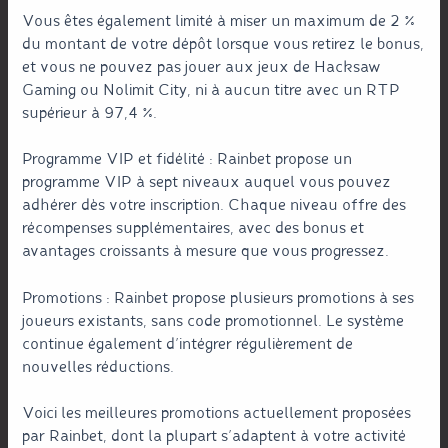
Vous êtes également limité à miser un maximum de 2 %
du montant de votre dépôt lorsque vous retirez le bonus,
et vous ne pouvez pas jouer aux jeux de Hacksaw
Gaming ou Nolimit City, ni à aucun titre avec un RTP
supérieur à 97,4 %.
Programme VIP et fidélité : Rainbet propose un
programme VIP à sept niveaux auquel vous pouvez
adhérer dès votre inscription. Chaque niveau offre des
récompenses supplémentaires, avec des bonus et
avantages croissants à mesure que vous progressez.
Promotions : Rainbet propose plusieurs promotions à ses
joueurs existants, sans code promotionnel. Le système
continue également d’intégrer régulièrement de
nouvelles réductions.
Voici les meilleures promotions actuellement proposées
par Rainbet, dont la plupart s’adaptent à votre activité