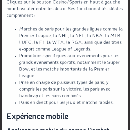
Cliquez sur le bouton Casino/Sports en haut à gauche
pour basculer entre les deux. Ses fonctionnalités idéales
comprennent :
Marchés de paris pour les grandes ligues comme la
Premier League, la NHL, la NFL, la NBA, la MLB,
l’UFC, la F1, la WTA, la PGA, ainsi que des titres
e-sport comme League of Legends.
Promotions spécifiques aux événements pour les
grands événements sportifs, notamment le Super
Bowl et les matchs importants de la Premier
League.
Prise en charge de plusieurs types de paris, y
compris les paris sur la victoire, les paris avec
handicap et les paris combinés.
Paris en direct pour les jeux et matchs rapides.
Expérience mobile