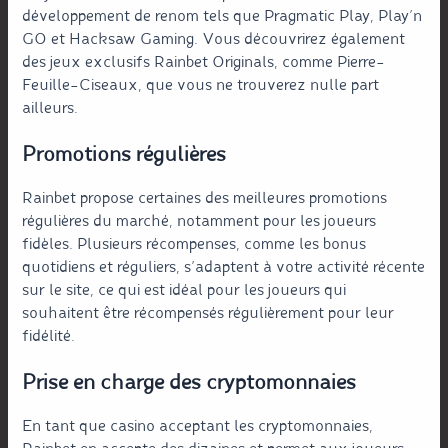
développement de renom tels que Pragmatic Play, Play’n
GO et Hacksaw Gaming. Vous découvrirez également
des jeux exclusifs Rainbet Originals, comme Pierre-
Feuille-Ciseaux, que vous ne trouverez nulle part
ailleurs.
Promotions régulières
Rainbet propose certaines des meilleures promotions
régulières du marché, notamment pour les joueurs
fidèles. Plusieurs récompenses, comme les bonus
quotidiens et réguliers, s’adaptent à votre activité récente
sur le site, ce qui est idéal pour les joueurs qui
souhaitent être récompensés régulièrement pour leur
fidélité.
Prise en charge des cryptomonnaies
En tant que casino acceptant les cryptomonnaies,