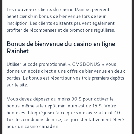
Les nouveaux clients du casino Rainbet peuvent
bénéficier d’un bonus de bienvenue lors de leur
inscription. Les clients existants peuvent également
profiter de récompenses et de promotions régulières.
Bonus de bienvenue du casino en ligne
Rainbet
Utiliser le code promotionnel « CVSBONUS » vous
donne un accès direct à une offre de bienvenue en deux
parties. Le bonus est réparti sur vos trois premiers dépôts
sur le site.
Vous devez déposer au moins 30 $ pour activer le
bonus, même si le dépôt minimum est de 15 $. Votre
bonus est bloqué jusqu’à ce que vous ayez atteint 40
fois les conditions de mise, ce qui est relativement élevé
pour un casino canadien.