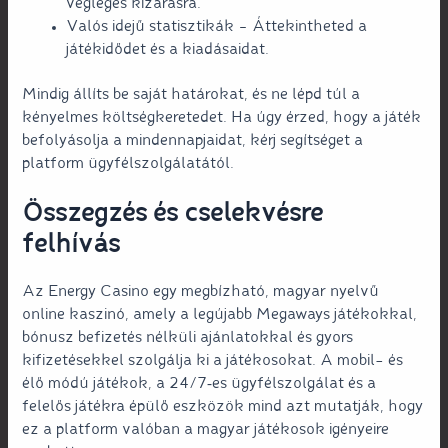
végleges kizárásra.
Valós idejű statisztikák – Áttekintheted a
játékidődet és a kiadásaidat.
Mindig állíts be saját határokat, és ne lépd túl a
kényelmes költségkeretedet. Ha úgy érzed, hogy a játék
befolyásolja a mindennapjaidat, kérj segítséget a
platform ügyfélszolgálatától.
Összegzés és cselekvésre
felhívás
Az Energy Casino egy megbízható, magyar nyelvű
online kaszinó, amely a legújabb Megaways játékokkal,
bónusz befizetés nélküli ajánlatokkal és gyors
kifizetésekkel szolgálja ki a játékosokat. A mobil- és
élő módú játékok, a 24/7‑es ügyfélszolgálat és a
felelős játékra épülő eszközök mind azt mutatják, hogy
ez a platform valóban a magyar játékosok igényeire