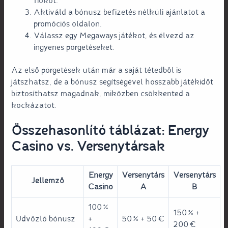
fiókot.
Aktiváld a bónusz befizetés nélküli ajánlatot a
promóciós oldalon.
Válassz egy Megaways játékot, és élvezd az
ingyenes pörgetéseket.
Az első pörgetések után már a saját tétedből is
játszhatsz, de a bónusz segítségével hosszabb játékidőt
biztosíthatsz magadnak, miközben csökkented a
kockázatot.
Összehasonlító táblázat: Energy
Casino vs. Versenytársak
Energy
Versenytárs
Versenytárs
Jellemző
Casino
A
B
100 %
150 % +
Üdvözlő bónusz
+
50 % + 50 €
200 €