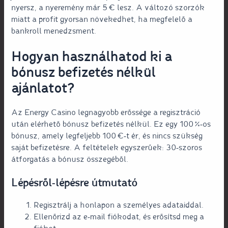
nyersz, a nyeremény már 5 € lesz. A változó szorzók
miatt a profit gyorsan növekedhet, ha megfelelő a
bankroll menedzsment.
Hogyan használhatod ki a
bónusz befizetés nélkül
ajánlatot?
Az Energy Casino legnagyobb erőssége a regisztráció
után elérhető bónusz befizetés nélkül. Ez egy 100 %‑os
bónusz, amely legfeljebb 100 €‑t ér, és nincs szükség
saját befizetésre. A feltételek egyszerűek: 30‑szoros
átforgatás a bónusz összegéből.
Lépésről‑lépésre útmutató
Regisztrálj a honlapon a személyes adataiddal.
Ellenőrizd az e‑mail fiókodat, és erősítsd meg a