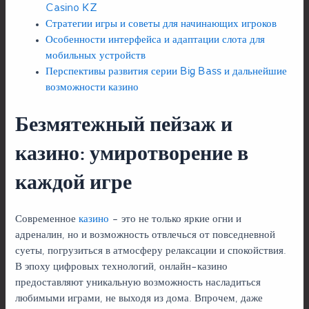
Casino KZ
Стратегии игры и советы для начинающих игроков
Особенности интерфейса и адаптации слота для
мобильных устройств
Перспективы развития серии Big Bass и дальнейшие
возможности казино
Безмятежный пейзаж и
казино: умиротворение в
каждой игре
Современное
казино
– это не только яркие огни и
адреналин, но и возможность отвлечься от повседневной
суеты, погрузиться в атмосферу релаксации и спокойствия.
В эпоху цифровых технологий, онлайн-казино
предоставляют уникальную возможность насладиться
любимыми играми, не выходя из дома. Впрочем, даже