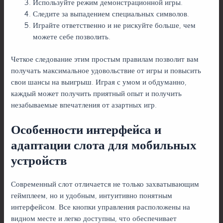
Используйте режим демонстрационной игры.
Следите за выпадением специальных символов.
Играйте ответственно и не рискуйте больше, чем
можете себе позволить.
Четкое следование этим простым правилам позволит вам
получать максимальное удовольствие от игры и повысить
свои шансы на выигрыш. Играя с умом и обдуманно,
каждый может получить приятный опыт и получить
незабываемые впечатления от азартных игр.
Особенности интерфейса и
адаптации слота для мобильных
устройств
Современный слот отличается не только захватывающим
геймплеем, но и удобным, интуитивно понятным
интерфейсом. Все кнопки управления расположены на
видном месте и легко доступны, что обеспечивает