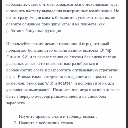
небольших ставок, чтобы ознакомиться с механиками игры
и оценить частоту выпадения выигрышных комбинаций. Не
стоит сразу же рисковать большими суммами, пока вы не
освоите основные принципы игры и не поймете, как
работают бонусные функции.
Используйте режим демонстрационной игры, который
предлагает большинство онлайн казино, включая Olimp
Casino KZ, для ознакомления со слотом без риска потери
реальных денег. Это позволит вам разобраться в
особенностях слота и разработать оптимальную стратегию
игры. Внимательно следите за выпадением специальных
символов, таких как wild и scatter, и используйте их для
увеличения выигрышей. Помните, что игра в казино должна
быть в первую очередь развлечением, а не способом
заработка.
Изучите правила слота и таблицу выплат.
Начните с небольших ставок.