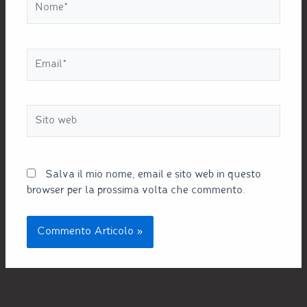
Salva il mio nome, email e sito web in questo
browser per la prossima volta che commento.