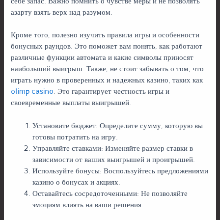
себе запас. Важно помнить о чувстве меры и не позволять
азарту взять верх над разумом.
Кроме того, полезно изучить правила игры и особенности
бонусных раундов. Это поможет вам понять, как работают
различные функции автомата и какие символы приносят
наибольший выигрыш. Также, не стоит забывать о том, что
играть нужно в проверенных и надежных казино, таких как
olimp casino
. Это гарантирует честность игры и
своевременные выплаты выигрышей.
Установите бюджет: Определите сумму, которую вы
готовы потратить на игру.
Управляйте ставками: Изменяйте размер ставки в
зависимости от ваших выигрышей и проигрышей.
Используйте бонусы: Воспользуйтесь предложениями
казино о бонусах и акциях.
Оставайтесь сосредоточенными: Не позволяйте
эмоциям влиять на ваши решения.