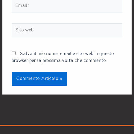
Salva il mio nome, email e sito web in questo
browser per la prossima volta che commento.