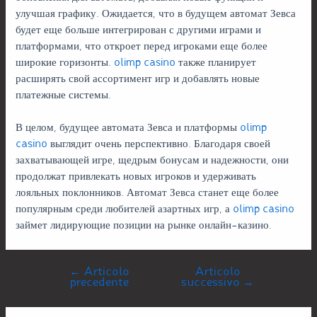
улучшая графику. Ожидается, что в будущем автомат Зевса
будет еще больше интегрирован с другими играми и
платформами, что откроет перед игроками еще более
широкие горизонты.
olimp casino
также планирует
расширять свой ассортимент игр и добавлять новые
платежные системы.
В целом, будущее автомата Зевса и платформы
olimp
casino
выглядит очень перспективно. Благодаря своей
захватывающей игре, щедрым бонусам и надежности, они
продолжат привлекать новых игроков и удерживать
лояльных поклонников. Автомат Зевса станет еще более
популярным среди любителей азартных игр, а
olimp casino
займет лидирующие позиции на рынке онлайн-казино.
←
Articolo
Articolo
precedente
successivo
→