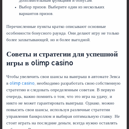
дополнительным функциям и бонусам.
Выбор призов: Выберите один из нескольких
вариантов призов.
Перечисленные пункты кратко описывают основные
особенности бонусного раунда. Они делают игру не только
более захватывающей, но и более выгодной.
Советы и стратегии для успешной
игры в olimp casino
Чтобы увеличить свои шансы на выигрыш в автомате Зевса
в
olimp casino
, необходимо разработать свою собственную
стратегию и следовать определенным советам. В первую
очередь, важно помнить о том, что это игра на удачу, и
никто не может гарантировать выигрыш. Однако, можно
повысить свои шансы, используя различные стратегии
управления банкроллом и выбирая оптимальную ставку. Не
стоит играть на последние деньги, всегда нужно оставлять