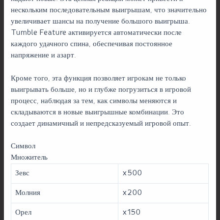
нескольким последовательным выигрышам, что значительно
увеличивает шансы на получение большого выигрыша.
Tumble Feature активируется автоматически после
каждого удачного спина, обеспечивая постоянное
напряжение и азарт.
Кроме того, эта функция позволяет игрокам не только
выигрывать больше, но и глубже погрузиться в игровой
процесс, наблюдая за тем, как символы меняются и
складываются в новые выигрышные комбинации. Это
создает динамичный и непредсказуемый игровой опыт.
Символ
Множитель
Зевс
x500
Молния
x200
Орел
x150