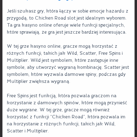
Jeśli szukasz gry, która łączy w sobie emocje hazardu z
przygodą, to Chicken Road slot jest idealnym wyborem.
Ta gra kasyno online oferuje wiele funkcji specjalnych,
które sprawiają, że gra jest jeszcze bardziej interesująca.
W tej grze kasyno online, gracze mogą korzystać z
różnych funkcji, takich jak Wild, Scatter, Free Spins i
Multiplier. Wild jest symbolem, które zastępuje inne
symbole, aby utworzyć wygraną kombinację. Scatter jest
symbolem, które wyzwala darmowe spiny, podczas gdy
Multiplier zwiększa wygraną.
Free Spins jest funkcją, która pozwala graczom na
korzystanie z darmowych spinów, które mogą przynieść
duże wygrane. W tej grze, gracze mogą również
korzystać z funkcji “Chicken Road”, która pozwala im
na korzystanie z różnych funkcji, takich jak Wild,
Scatter i Multiplier.