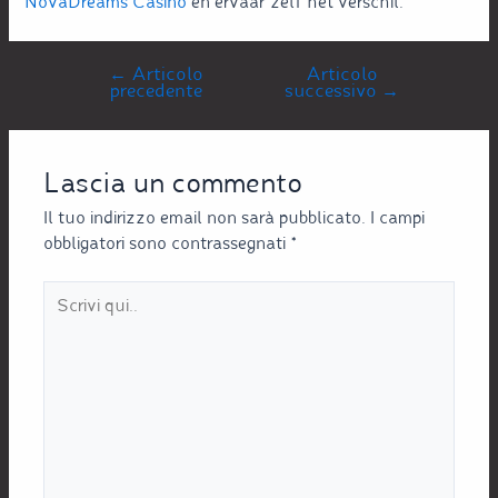
NovaDreams Casino
en ervaar zelf het verschil.
←
Articolo
Articolo
precedente
successivo
→
Lascia un commento
Il tuo indirizzo email non sarà pubblicato.
I campi
obbligatori sono contrassegnati
*