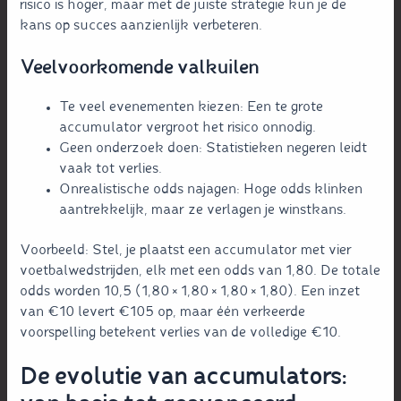
risico is hoger, maar met de juiste strategie kun je de
kans op succes aanzienlijk verbeteren.
Veelvoorkomende valkuilen
Te veel evenementen kiezen: Een te grote
accumulator vergroot het risico onnodig.
Geen onderzoek doen: Statistieken negeren leidt
vaak tot verlies.
Onrealistische odds najagen: Hoge odds klinken
aantrekkelijk, maar ze verlagen je winstkans.
Voorbeeld: Stel, je plaatst een accumulator met vier
voetbalwedstrijden, elk met een odds van 1,80. De totale
odds worden 10,5 (1,80 × 1,80 × 1,80 × 1,80). Een inzet
van €10 levert €105 op, maar één verkeerde
voorspelling betekent verlies van de volledige €10.
De evolutie van accumulators: