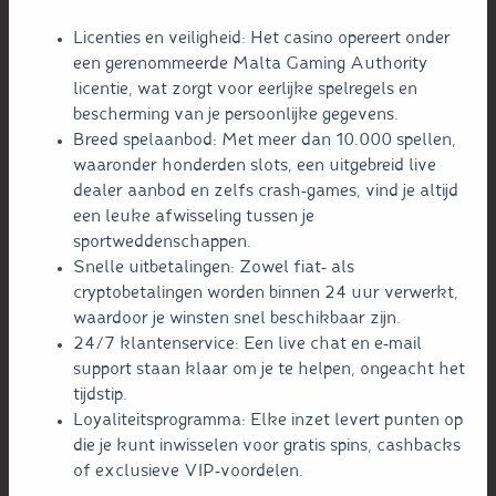
Licenties en veiligheid: Het casino opereert onder
een gerenommeerde Malta Gaming Authority
licentie, wat zorgt voor eerlijke spelregels en
bescherming van je persoonlijke gegevens.
Breed spelaanbod: Met meer dan 10.000 spellen,
waaronder honderden slots, een uitgebreid live
dealer aanbod en zelfs crash‑games, vind je altijd
een leuke afwisseling tussen je
sportweddenschappen.
Snelle uitbetalingen: Zowel fiat‑ als
cryptobetalingen worden binnen 24 uur verwerkt,
waardoor je winsten snel beschikbaar zijn.
24/7 klantenservice: Een live chat en e‑mail
support staan klaar om je te helpen, ongeacht het
tijdstip.
Loyaliteitsprogramma: Elke inzet levert punten op
die je kunt inwisselen voor gratis spins, cashbacks
of exclusieve VIP‑voordelen.