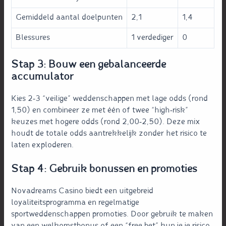
Gemiddeld aantal doelpunten
2,1
1,4
Blessures
1 verdediger
0
Stap 3: Bouw een gebalanceerde
accumulator
Kies 2‑3 “veilige” weddenschappen met lage odds (rond
1,50) en combineer ze met één of twee “high‑risk”
keuzes met hogere odds (rond 2,00‑2,50). Deze mix
houdt de totale odds aantrekkelijk zonder het risico te
laten exploderen.
Stap 4: Gebruik bonussen en promoties
Novadreams Casino biedt een uitgebreid
loyaliteitsprogramma en regelmatige
sportweddenschappen promoties. Door gebruik te maken
van een welkomstbonus of een “free bet” kun je je risico