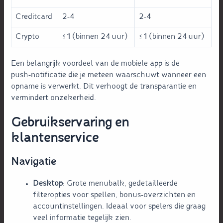
Creditcard
2‑4
2‑4
Crypto
≤ 1 (binnen 24 uur)
≤ 1 (binnen 24 uur)
Een belangrijk voordeel van de mobiele app is de
push‑notificatie die je meteen waarschuwt wanneer een
opname is verwerkt. Dit verhoogt de transparantie en
vermindert onzekerheid.
Gebruikservaring en
klantenservice
Navigatie
Desktop
: Grote menubalk, gedetailleerde
filteropties voor spellen, bonus‑overzichten en
accountinstellingen. Ideaal voor spelers die graag
veel informatie tegelijk zien.