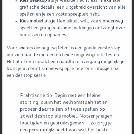
Kies desktop
als je waarde hecht aan maximale
grafische details, een uitgebreid overzicht van alle
spellen en je een vaste speelplek hebt.
Kies mobiel
als je flexibiliteit wilt, vaak onderweg
speelt en graag real‑time meldingen ontvangt over
bonussen en opnames.
Voor spelers die nog twijfelen, is een goede eerste stap
om zich aan te melden en beide omgevingen te testen.
Het platform maakt een naadloze overgang mogelijk; je
kunt je account simpelweg op je telefoon inloggen na
een desktop‑sessie.
Praktische tip: Begin met een kleine
storting, claim het welkomstpakket en
probeer daarna één of twee spellen op
zowel desktop als mobiel. Noteer je eigen
laadtijden en gebruiksgemak – zo krijg je
een persoonlijk beeld van wat het beste