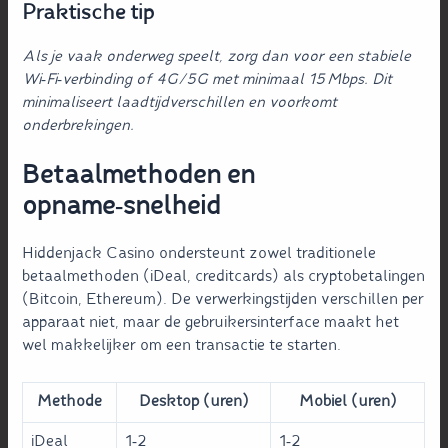
Praktische tip
Als je vaak onderweg speelt, zorg dan voor een stabiele
Wi‑Fi‑verbinding of 4G/5G met minimaal 15 Mbps. Dit
minimaliseert laadtijdverschillen en voorkomt
onderbrekingen.
Betaalmethoden en
opname‑snelheid
Hiddenjack Casino ondersteunt zowel traditionele
betaalmethoden (iDeal, creditcards) als cryptobetalingen
(Bitcoin, Ethereum). De verwerkingstijden verschillen per
apparaat niet, maar de gebruikersinterface maakt het
wel makkelijker om een transactie te starten.
Methode
Desktop (uren)
Mobiel (uren)
iDeal
1‑2
1‑2