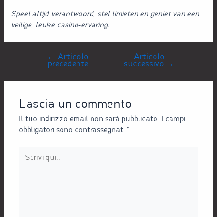
Speel altijd verantwoord, stel limieten en geniet van een
veilige, leuke casino‑ervaring.
←
Articolo
Articolo
precedente
successivo
→
Lascia un commento
Il tuo indirizzo email non sarà pubblicato.
I campi
obbligatori sono contrassegnati
*