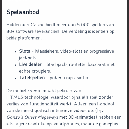
Spelaanbod
Hiddenjack Casino biedt meer dan 5.000 spellen van
80+ software‑leveranciers. De verdeling is identiek op
beide platformen:
Slots
– klassiekers, video‑slots en progressieve
jackpots.
Live dealer
– blackjack, roulette, baccarat met
echte croupiers.
Tafelspellen
– poker, craps, sic bo.
De mobiele versie maakt gebruik van
HTML5‑technologie, waardoor bijna elk spel zonder
verlies van functionaliteit werkt. Alleen een handvol
van de meest grafisch intensieve videoslots (bijv.
Gonzo’s Quest Megaways
met 3D‑animaties) hebben een
iets lagere resolutie op smartphones, maar de gameplay