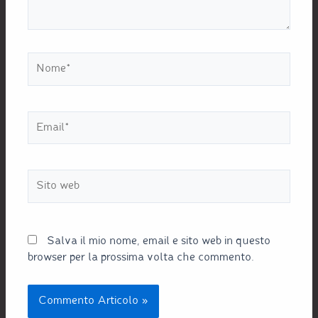
Salva il mio nome, email e sito web in questo
browser per la prossima volta che commento.