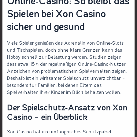
Online‑Casino: So bleibt das
Spielen bei Xon Casino
sicher und gesund
Viele Spieler genießen das Adrenalin von Online‑Slots
und Tischspielen, doch ohne klare Grenzen kann das
Hobby schnell zur Belastung werden. Studien zeigen,
dass etwa 15 % der regelmäßigen Online‑Casino‑Nutzer
Anzeichen von problematischem Spielverhalten zeigen.
Deshalb ist ein wirksamer Spielschutz unverzichtbar –
besonders für Familien, bei denen Eltern das
Spielverhalten ihrer Kinder im Blick behalten wollen.
Der Spielschutz‑Ansatz von Xon
Casino – ein Überblick
Xon Casino hat ein umfangreiches Schutzpaket