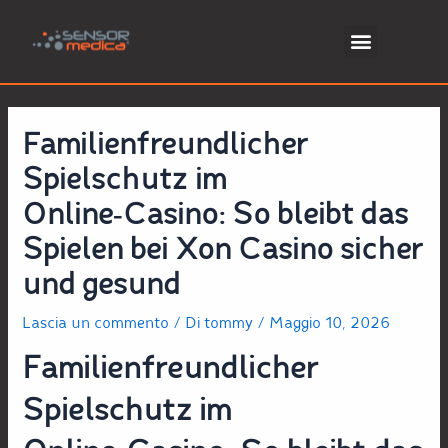
Familienfreundlicher
Spielschutz im
Online‑Casino: So bleibt das
Spielen bei Xon Casino sicher
und gesund
Lascia un commento
/ Di
tommy
/
Maggio 10, 2026
Familienfreundlicher
Spielschutz im