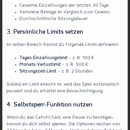
Gesamte Einzahlungen der letzten 30 Tage
Verlorene Beträge im Vergleich zum Gewinn
Durchschnittliche Sitzungsdauer
3. Persönliche Limits setzen
Im selben Bereich kannst du folgende Limits definieren:
Tages‑Einzahlungslimit
– z. B. 100 €
Monats‑Verlustlimit
– z. B. 500 €
Sitzungszeit‑Limit
– z. B. 2 Stunden
Sobald ein Limit erreicht ist, wird das Spiel automatisch
pausiert und du erhältst eine Benachrichtigung.
4. Selbstsperr‑Funktion nutzen
Wenn du das Gefühl hast, eine Pause zu benötigen,
kannst du dich selbst sperren. Die Optionen reichen von