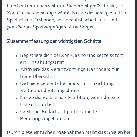
Familienfreundlichkeit und Sicherheit großschreibt, ist
Xon Casino die richtige Wahl. Nutze die bereitgestellten
Spielschutz‑Optionen, setze realistische Limits und
genieße das Spielvergnügen ohne Sorgen.
Zusammenfassung der wichtigsten Schritte
Registriere dich bei Xon Casino und setze sofort
ein Einzahlungslimit.
Aktiviere das Verantwortungs‑Dashboard für
klare Übersicht.
Definiere persönliche Limits für Einzahlung,
Verlust und Sitzungsdauer.
Nutze die Selbstsperr‑Funktion, wenn du eine
Pause brauchst.
Greife bei Bedarf auf professionelle
Beratungsangebote zu.
Durch diese einfachen Maßnahmen bleibt das Spielen bei