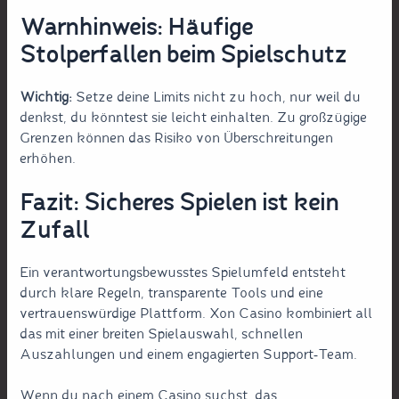
Warnhinweis: Häufige
Stolperfallen beim Spielschutz
Wichtig:
Setze deine Limits nicht zu hoch, nur weil du
denkst, du könntest sie leicht einhalten. Zu großzügige
Grenzen können das Risiko von Überschreitungen
erhöhen.
Fazit: Sicheres Spielen ist kein
Zufall
Ein verantwortungsbewusstes Spielumfeld entsteht
durch klare Regeln, transparente Tools und eine
vertrauenswürdige Plattform. Xon Casino kombiniert all
das mit einer breiten Spielauswahl, schnellen
Auszahlungen und einem engagierten Support‑Team.
Wenn du nach einem Casino suchst, das