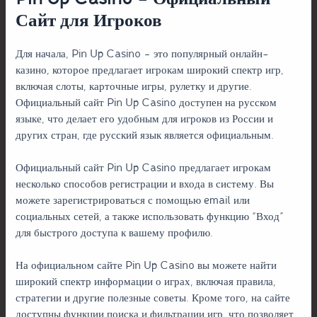
Сайт для Игроков
Для начала, Pin Up Casino – это популярный онлайн-
казино, которое предлагает игрокам широкий спектр игр,
включая слоты, карточные игры, рулетку и другие.
Официальный сайт Pin Up Casino доступен на русском
языке, что делает его удобным для игроков из России и
других стран, где русский язык является официальным.
Официальный сайт Pin Up Casino предлагает игрокам
несколько способов регистрации и входа в систему. Вы
можете зарегистрироваться с помощью email или
социальных сетей, а также использовать функцию “Вход”
для быстрого доступа к вашему профилю.
На официальном сайте Pin Up Casino вы можете найти
широкий спектр информации о играх, включая правила,
стратегии и другие полезные советы. Кроме того, на сайте
доступны функции поиска и фильтрации игр, что позволяет