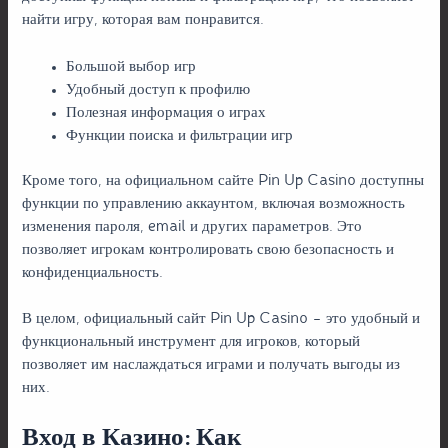
найти игру, которая вам понравится.
Большой выбор игр
Удобный доступ к профилю
Полезная информация о играх
Функции поиска и фильтрации игр
Кроме того, на официальном сайте Pin Up Casino доступны
функции по управлению аккаунтом, включая возможность
изменения пароля, email и других параметров. Это
позволяет игрокам контролировать свою безопасность и
конфиденциальность.
В целом, официальный сайт Pin Up Casino – это удобный и
функциональный инструмент для игроков, который
позволяет им наслаждаться играми и получать выгоды из
них.
Вход в Казино: Как