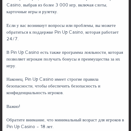
Casino, выбрав из более 3 000 игр, включая слоты,
карточные игры и рулетку.
Если у вас возникнут вопросы или проблемы, вы можете
обратиться к поддержке Pin Up Casino, которая работает
24/7.
В Pin Up Casino есть также программа лояльности, которая
позволяет игрокам получать бонусы и преимущества за их
игру.
Наконец, Pin Up Casino имеет строгие правила
безопасности, чтобы обеспечить безопасность и
конфиденциальность игроков.
Важно!
Обратите внимание, что минимальный возраст для игроков в
Pin Up Casino – 18 лет.