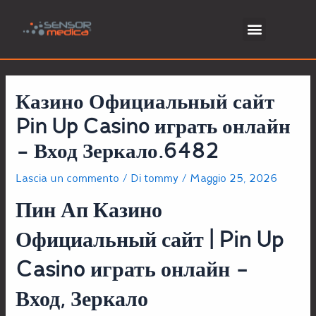
Казино Официальный сайт
Pin Up Casino играть онлайн
– Вход Зеркало.6482
Lascia un commento
/ Di
tommy
/
Maggio 25, 2026
Пин Ап Казино
Официальный сайт | Pin Up
Casino играть онлайн –
Вход, Зеркало