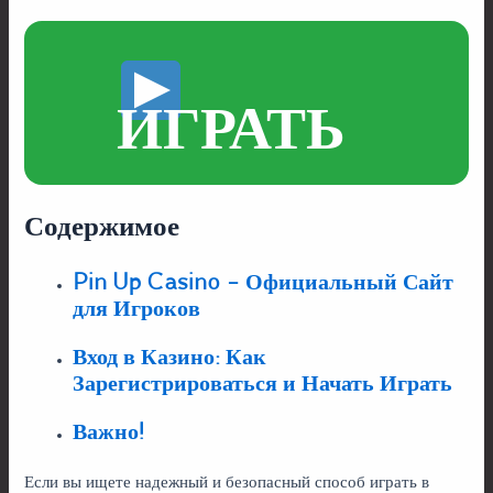
ИГРАТЬ
Содержимое
Pin Up Casino – Официальный Сайт
для Игроков
Вход в Казино: Как
Зарегистрироваться и Начать Играть
Важно!
Если вы ищете надежный и безопасный способ играть в