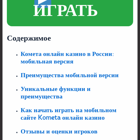
ИГРАТЬ
Содержимое
Комета онлайн казино в России:
мобильная версия
Преимущества мобильной версии
Уникальные функции и
преимущества
Как начать играть на мобильном
сайте Kometa онлайн казино
Отзывы и оценки игроков