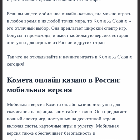
Если вы ищете мобильное онлайн-казино, где можно играть
в любое время и из любой точки мира, то Kometa Casino –
это отличный выбор. Она предлагает широкий спектр игр,
бонусы и промокоды, и имеет мобильную версию, которая
доступна для игроков из России и других стран.
Так что не откладывайте и начните играть в Kometa Casino
сегодня!
Комета онлайн казино в России:
мобильная версия
Мобильная версия Комета онлайн казино доступна для
скачивания на официальном сайте казино. Она предлагает
полный спектр игр, доступных на десктопной версии,
включая слоты, карточные игры и рулетку. Мобильная
версия также обеспечивает безопасность и