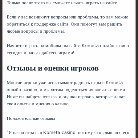
Только после этого вы сможете начать играть на сайте.
Если у вас возникнут вопросы или проблемы, то вам можно
обратиться к поддержке сайта. Они помогут вам решить
любые вопросы и проблемы.
Начните играть на мобильном сайте Kometa онлайн казино
сегодня и наслаждайтесь играми!
Отзывы и оценки игроков
Многие игроки уже испытывают радость игры в Kometa
онлайн-казино, и мы хотим поделиться их впечатлениями.
Ниже вы найдете отзывы и оценки игроков, которые делят
свои опыты и мнения о казино.
Положительные отзывы
“Я начал играть в Kometa casino, потому что слышал о его