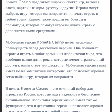
Комета Casino предлагает широкий спектр игр, включая
слоты, карточные игры, рулетку и другие. Игроки могут
выбрать игру, которая им понравится, и начать играть в
любое время. Казино также предлагает бонусы и
промокоды, которые помогут игрокам начать играть с
дополнительными средствами.
Мобильная версия Kometa Casino имеет несколько
преимуществ перед десктопной версией. Она позволяет
игрокам играть в любое время и из любой точки мира, что
особенно важно для игроков, которые имеют ограниченный
доступ к компьютеру или десктопу. Мобильная версия также
имеет более компактный интерфейс, что позволяет игрокам
легко найти игру, которая им понравится.
В целом, Kometa Casino – это отличный выбор для
игроков из России, которые ищут надежное и безопасное
онлайн-казино. Мобильная версия казино имеет тот же
функционал, что и десктопная версия, и позволяет игрокам
играть в любое время и из любой точки мира.