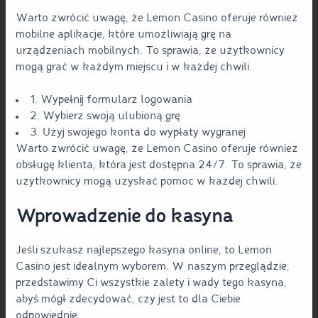
Warto zwrócić uwagę, że Lemon Casino oferuje również
mobilne aplikacje, które umożliwiają grę na
urządzeniach mobilnych. To sprawia, że użytkownicy
mogą grać w każdym miejscu i w każdej chwili.
1. Wypełnij formularz logowania
2. Wybierz swoją ulubioną grę
3. Użyj swojego konta do wypłaty wygranej
Warto zwrócić uwagę, że Lemon Casino oferuje również
obsługę klienta, która jest dostępna 24/7. To sprawia, że
użytkownicy mogą uzyskać pomoc w każdej chwili.
Wprowadzenie do kasyna
Jeśli szukasz najlepszego kasyna online, to Lemon
Casino jest idealnym wyborem. W naszym przeglądzie,
przedstawimy Ci wszystkie zalety i wady tego kasyna,
abyś mógł zdecydować, czy jest to dla Ciebie
odpowiednie.