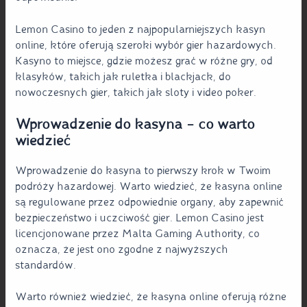
Lemon Casino to jeden z najpopularniejszych kasyn
online, które oferują szeroki wybór gier hazardowych.
Kasyno to miejsce, gdzie możesz grać w różne gry, od
klasyków, takich jak ruletka i blackjack, do
nowoczesnych gier, takich jak sloty i video poker.
Wprowadzenie do kasyna – co warto
wiedzieć
Wprowadzenie do kasyna to pierwszy krok w Twoim
podróży hazardowej. Warto wiedzieć, że kasyna online
są regulowane przez odpowiednie organy, aby zapewnić
bezpieczeństwo i uczciwość gier. Lemon Casino jest
licencjonowane przez Malta Gaming Authority, co
oznacza, że jest ono zgodne z najwyższych
standardów.
Warto również wiedzieć, że kasyna online oferują różne