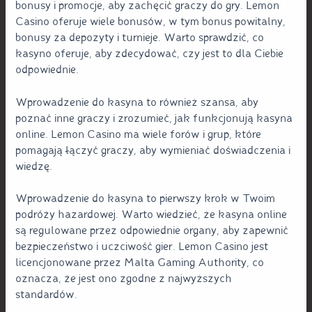
bonusy i promocje, aby zachęcić graczy do gry. Lemon
Casino oferuje wiele bonusów, w tym bonus powitalny,
bonusy za depozyty i turnieje. Warto sprawdzić, co
kasyno oferuje, aby zdecydować, czy jest to dla Ciebie
odpowiednie.
Wprowadzenie do kasyna to również szansa, aby
poznać inne graczy i zrozumieć, jak funkcjonują kasyna
online. Lemon Casino ma wiele forów i grup, które
pomagają łączyć graczy, aby wymieniać doświadczenia i
wiedzę.
Wprowadzenie do kasyna to pierwszy krok w Twoim
podróży hazardowej. Warto wiedzieć, że kasyna online
są regulowane przez odpowiednie organy, aby zapewnić
bezpieczeństwo i uczciwość gier. Lemon Casino jest
licencjonowane przez Malta Gaming Authority, co
oznacza, że jest ono zgodne z najwyższych
standardów.