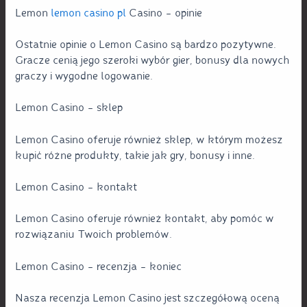
Lemon
lemon casino pl
Casino – opinie
Ostatnie opinie o Lemon Casino są bardzo pozytywne.
Gracze cenią jego szeroki wybór gier, bonusy dla nowych
graczy i wygodne logowanie.
Lemon Casino – sklep
Lemon Casino oferuje również sklep, w którym możesz
kupić różne produkty, takie jak gry, bonusy i inne.
Lemon Casino – kontakt
Lemon Casino oferuje również kontakt, aby pomóc w
rozwiązaniu Twoich problemów.
Lemon Casino – recenzja – koniec
Nasza recenzja Lemon Casino jest szczegółową oceną