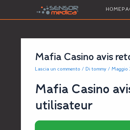
HOMEPA
Mafia Casino avis ret
Lascia un commento
/ Di
tommy
/
Maggio 
Mafia Casino avis
utilisateur