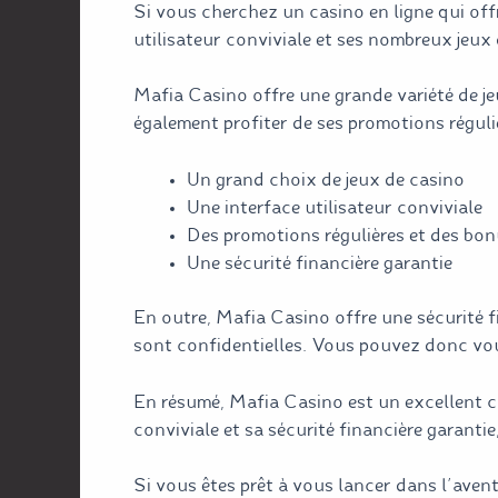
Si vous cherchez un casino en ligne qui off
utilisateur conviviale et ses nombreux jeux 
Mafia Casino offre une grande variété de je
également profiter de ses promotions régul
Un grand choix de jeux de casino
Une interface utilisateur conviviale
Des promotions régulières et des bo
Une sécurité financière garantie
En outre, Mafia Casino offre une sécurité f
sont confidentielles. Vous pouvez donc vous 
En résumé, Mafia Casino est un excellent ch
conviviale et sa sécurité financière garanti
Si vous êtes prêt à vous lancer dans l’avent