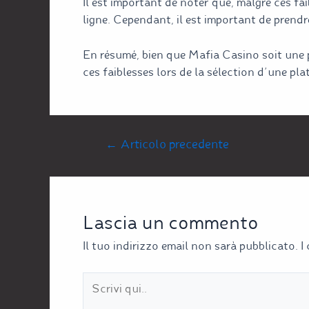
Il est important de noter que, malgré ces f
ligne. Cependant, il est important de prendr
En résumé, bien que Mafia Casino soit une pl
ces faiblesses lors de la sélection d’une pla
←
Articolo precedente
Lascia un commento
Il tuo indirizzo email non sarà pubblicato.
I