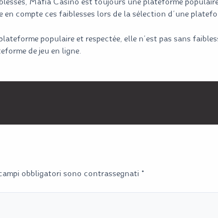
aiblesses, Mafia Casino est toujours une plateforme populair
e en compte ces faiblesses lors de la sélection d’une platefor
ateforme populaire et respectée, elle n’est pas sans faibles
teforme de jeu en ligne.
 campi obbligatori sono contrassegnati
*