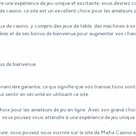
re une expérience de jeu unique et excitante, vous devriez 
de casino, ce site est un excellent choix pour les amateurs d
ux de casino, y compris des jeux de table, des machines à so
ières et de ses bonus de bienvenue pour augmenter vos chan
nus de bienvenue
inancière garantie, ce qui signifie que vos transactions so
sentir en sécurité en utilisant ce site.
oix pour les amateurs de jeu en ligne. Avec son grand choix 
e, vous pouvez vous attendre à une expérience de jeu unique 
ure, vous pouvez vous inscrire sur le site de Mafia Casino en