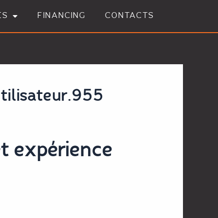
ES
FINANCING
CONTACTS
utilisateur.955
et expérience