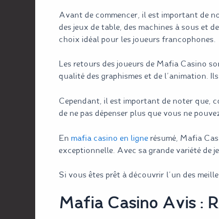
Avant de commencer, il est important de not
des jeux de table, des machines à sous et des
choix idéal pour les joueurs francophones.
Les retours des joueurs de Mafia Casino sont
qualité des graphismes et de l’animation. Ils
Cependant, il est important de noter que, co
de ne pas dépenser plus que vous ne pouvez
En
mafia casino en ligne
résumé, Mafia Casin
exceptionnelle. Avec sa grande variété de jeu
Si vous êtes prêt à découvrir l’un des meill
Mafia Casino Avis : R