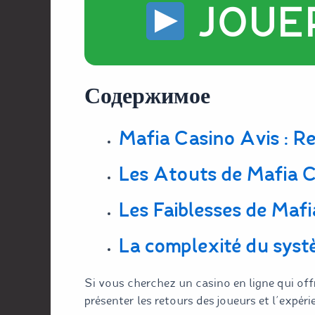
JOUE
Содержимое
Mafia Casino Avis : Re
Les Atouts de Mafia 
Les Faiblesses de Maf
La complexité du syst
Si vous cherchez un casino en ligne qui off
présenter les retours des joueurs et l’expér