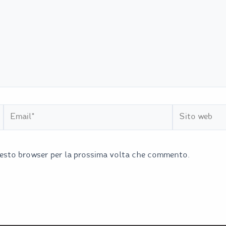
questo browser per la prossima volta che commento.