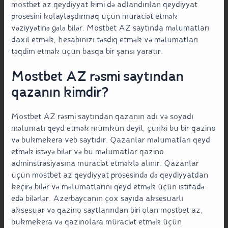
mostbet az qeydiyyat kimi də adlandırılan qeydiyyat
prosesini kolaylaşdırmaq üçün müraciət etmək
vəziyyətinə gələ bilər. Mostbet AZ saytında məlumatları
daxil etmək, hesabınızı təsdiq etmək və məlumatları
təqdim etmək üçün basqa bir şansı yaratır.
Mostbet AZ rəsmi saytından
qazanın kimdir?
Mostbet AZ rəsmi saytından qazanın adı və soyadı
məlumatı qeyd etmək mümkün deyil, çünki bu bir qazino
və bukmekera veb saytıdır. Qazanlar məlumatları qeyd
etmək istəyə bilər və bu məlumatlar qazino
adminstrasiyasına müraciət etməklə alınır. Qazanlar
üçün mostbet az qeydiyyat prosesində də qeydiyyatdan
keçirə bilər və məlumatlarını qeyd etmək üçün istifadə
edə bilərlər. Azerbaycanın çox sayıda aksesuarlı
aksesuar və qazino saytlarından biri olan mostbet az,
bukmekera və qazinolara müraciət etmək üçün