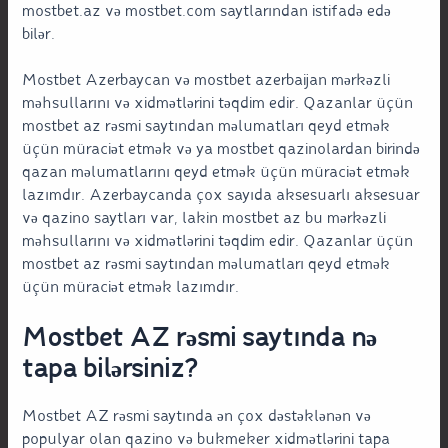
mostbet.az və mostbet.com saytlarından istifadə edə
bilər.
Mostbet Azerbaycan və mostbet azerbaijan mərkəzli
məhsullarını və xidmətlərini təqdim edir. Qazanlar üçün
mostbet az rəsmi saytından məlumatları qeyd etmək
üçün müraciət etmək və ya mostbet qazinolardan birində
qazan məlumatlarını qeyd etmək üçün müraciət etmək
lazımdır. Azerbaycanda çox sayıda aksesuarlı aksesuar
və qazino saytları var, lakin mostbet az bu mərkəzli
məhsullarını və xidmətlərini təqdim edir. Qazanlar üçün
mostbet az rəsmi saytından məlumatları qeyd etmək
üçün müraciət etmək lazımdır.
Mostbet AZ rəsmi saytında nə
tapa bilərsiniz?
Mostbet AZ rəsmi saytında ən çox dəstəklənən və
populyar olan qazino və bukmeker xidmətlərini tapa