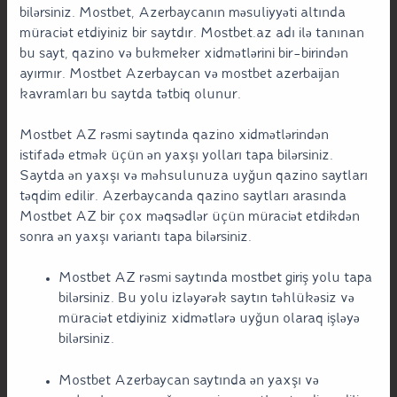
bilərsiniz. Mostbet, Azerbaycanın məsuliyyəti altında
müraciət etdiyiniz bir saytdır. Mostbet.az adı ilə tanınan
bu sayt, qazino və bukmeker xidmətlərini bir-birindən
ayırmır. Mostbet Azerbaycan və mostbet azerbaijan
kavramları bu saytda tətbiq olunur.
Mostbet AZ rəsmi saytında qazino xidmətlərindən
istifadə etmək üçün ən yaxşı yolları tapa bilərsiniz.
Saytda ən yaxşı və məhsulunuza uyğun qazino saytları
təqdim edilir. Azerbaycanda qazino saytları arasında
Mostbet AZ bir çox məqsədlər üçün müraciət etdikdən
sonra ən yaxşı variantı tapa bilərsiniz.
Mostbet AZ rəsmi saytında mostbet giriş yolu tapa
bilərsiniz. Bu yolu izləyərək saytın təhlükəsiz və
müraciət etdiyiniz xidmətlərə uyğun olaraq işləyə
bilərsiniz.
Mostbet Azerbaycan saytında ən yaxşı və