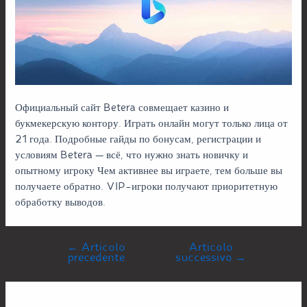
Официальный сайт Betera совмещает казино и
букмекерскую контору. Играть онлайн могут только лица от
21 года. Подробные гайды по бонусам, регистрации и
условиям Betera — всё, что нужно знать новичку и
опытному игроку Чем активнее вы играете, тем больше вы
получаете обратно. VIP-игроки получают приоритетную
обработку выводов.
←
Articolo
Articolo
precedente
successivo
→