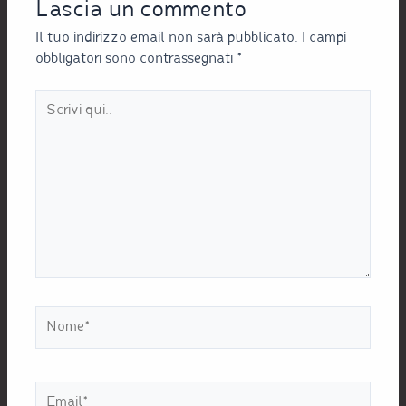
Lascia un commento
Il tuo indirizzo email non sarà pubblicato.
I campi
obbligatori sono contrassegnati
*