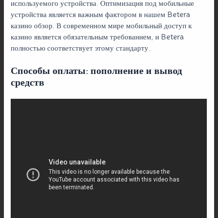
используемого устройства. Оптимизация под мобильные
устройства является важным фактором в нашем Betera
казино обзор. В современном мире мобильный доступ к
казино является обязательным требованием, и Betera
полностью соответствует этому стандарту.
Способы оплаты: пополнение и вывод
средств