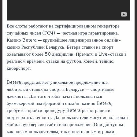
Все слоты работают на сертифицированном генераторе
случайных чисел (ГСЧ) — честная игра гарантирована.
Казино Betera — крупнейшее лицензированное онлайн-
казино Республики Беларусь. Бетера ставки на спорт
охватывают более 50 дисциплин. Прематч и Live-ставки в
реальном времени, ставки на футбол, хоккей, теннис,
киберспорт.
Betera представляет уникальное предложение для
любителей ставок на спорт в Беларуси — спортивные
джекпоты. Для того чтобы начать пользоваться
букмекерской платформой и онлайн-казино Betera,
требуется пройти процедуру Betera регистрация и
подтвердить личность. Да, пользователи могут использовать
мобильную версию сайта или приложение. Они доступны
как новым пользователям, так и постоянным игрокам.