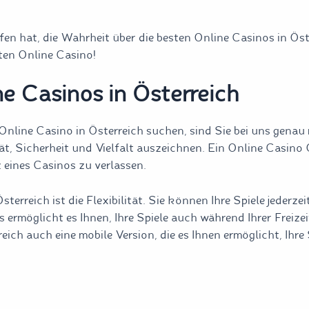
lfen hat, die Wahrheit über die besten Online Casinos in Ö
ten Online Casino!
ne Casinos in Österreich
nline Casino in Österreich suchen, sind Sie bei uns genau 
ät, Sicherheit und Vielfalt auszeichnen. Ein Online Casino Ö
z eines Casinos zu verlassen.
terreich ist die Flexibilität. Sie können Ihre Spiele jederzei
s ermöglicht es Ihnen, Ihre Spiele auch während Ihrer Freize
reich auch eine mobile Version, die es Ihnen ermöglicht, Ih