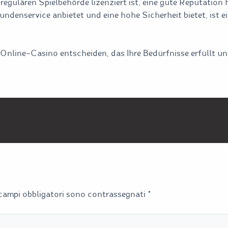
egulären Spielbehörde lizenziert ist, eine gute Reputation h
denservice anbietet und eine hohe Sicherheit bietet, ist ei
in Online-Casino entscheiden, das Ihre Bedürfnisse erfüllt un
 campi obbligatori sono contrassegnati
*