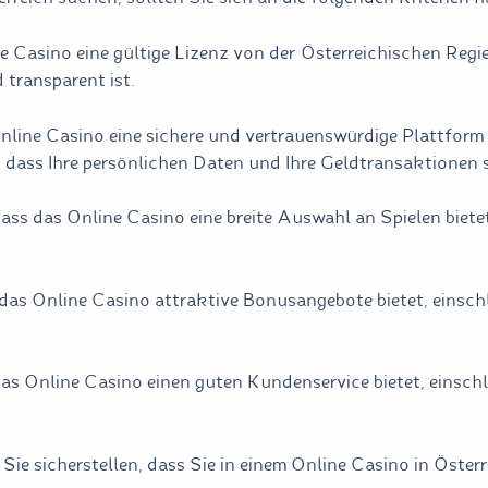
ne Casino eine gültige Lizenz von der Österreichischen Regie
transparent ist.
 Online Casino eine sichere und vertrauenswürdige Plattform
 dass Ihre persönlichen Daten und Ihre Geldtransaktionen s
dass das Online Casino eine breite Auswahl an Spielen bietet
 das Online Casino attraktive Bonusangebote bietet, einsc
 das Online Casino einen guten Kundenservice bietet, einsc
ie sicherstellen, dass Sie in einem Online Casino in Österre