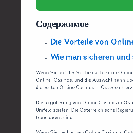
Содержимое
Die Vorteile von Onlin
Wie man sicheren und 
Wenn Sie auf der Suche nach einem Online Ca
Online-Casinos, und die Auswahl kann überw
die besten Online Casinos in Österreich erz
Die Regulierung von Online Casinos in Öster
Umfeld spielen. Die Österreichische Regier
transparent sind.
Wenn Sie nach einem Online Casino in Österr