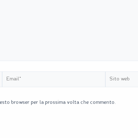
questo browser per la prossima volta che commento.