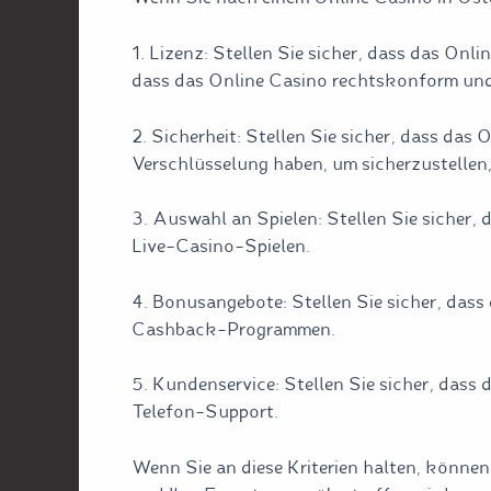
1. Lizenz: Stellen Sie sicher, dass das Onli
dass das Online Casino rechtskonform und 
2. Sicherheit: Stellen Sie sicher, dass das
Verschlüsselung haben, um sicherzustellen,
3. Auswahl an Spielen: Stellen Sie sicher, 
Live-Casino-Spielen.
4. Bonusangebote: Stellen Sie sicher, dass
Cashback-Programmen.
5. Kundenservice: Stellen Sie sicher, dass
Telefon-Support.
Wenn Sie an diese Kriterien halten, können S