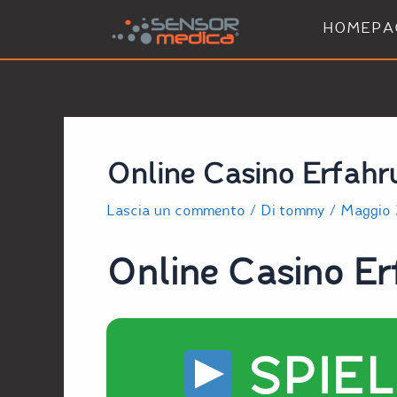
HOMEPA
Online Casino Erfahr
Lascia un commento
/ Di
tommy
/
Maggio 
Online Casino Er
SPIE