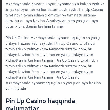
Azərbaycanda qazanclı oyun oynamanıza imkan verir və
ən yaxşı oyunları və bonusları təqdim edir. Pin Up Casino
tərəfindən təmin edilən xidmətlər və təminatlı sistemə
görə, bu onlayn kazino Azərbaycanın en yaxşı onlayn
oyun xidmətlərinin biri kimi tanınır.
Pin Up Casino Azərbaycanda oynanmaq üçün ən yaxşı
onlayn kazino veb-saytıdır. Pin Up Casino tərəfindən
təmin edilən xidmətlər və təminatlı sistemə görə, bu
onlayn kazino Azərbaycanın en yaxşı onlayn oyun
xidmətlərinin biri kimi tanınır. Pin Up Casino tərəfindən
təmin edilən xidmətlər və təminatlı sistemə görə, bu
onlayn kazino Azərbaycanın en yaxşı onlayn oyun
xidmətlərinin biri kimi tanınır. Pin Up Casino
Azərbaycanda oynanmaq üçün ən yaxşı onlayn kazino
veb-saytıdır.
Pin Up Casino haqqında
məlumatlar