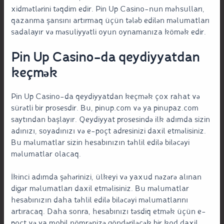
xidmətlərini təqdim edir. Pin Up Casino-nun məhsulları,
qazanma şansını artırmaq üçün tələb edilən məlumatları
sadalayır və məsuliyyətli oyun oynamanıza kömək edir.
Pin Up Casino-da qeydiyyatdan
keçmək
Pin Up Casino-da qeydiyyatdan keçmək çox rahat və
sürətli bir prosesdir. Bu, pinup.com və ya pinupaz.com
saytından başlayır. Qeydiyyat prosesində ilk adımda sizin
adınızı, soyadınızı və e-poçt adresinizi daxil etməlisiniz.
Bu məlumatlar sizin hesabınızın təhlil edilə biləcəyi
məlumatlar olacaq.
İkinci adımda şəhərinizi, ülkeyi və yaxud nəzərə alınan
digər məlumatları daxil etməlisiniz. Bu məlumatlar
hesabınızın daha təhlil edilə biləcəyi məlumatlarını
artıracaq. Daha sonra, hesabınızı təsdiq etmək üçün e-
poçt və ya mobil nömrənizə göndəriləcək bir kod daxil