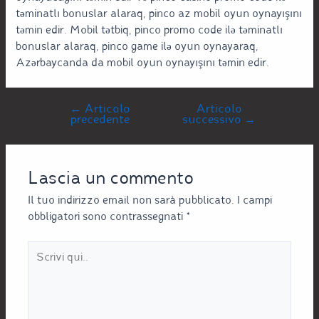
təminatlı bonuslar alaraq, pinco az mobil oyun oynayışını
təmin edir. Mobil tətbiq, pinco promo code ilə təminatlı
bonuslar alaraq, pinco game ilə oyun oynayaraq,
Azərbaycanda da mobil oyun oynayışını təmin edir.
←
Articolo
Articolo
precedente
successivo
→
Lascia un commento
Il tuo indirizzo email non sarà pubblicato.
I campi
obbligatori sono contrassegnati
*