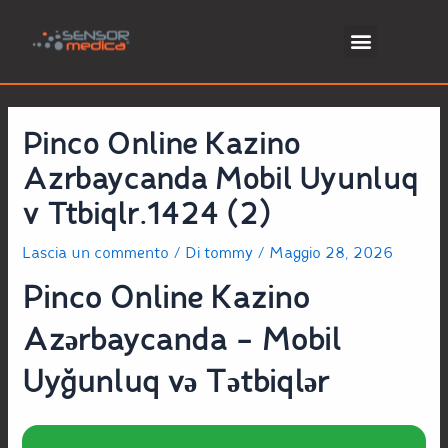
Pinco Online Kazino
Azrbaycanda Mobil Uyunluq
v Ttbiqlr.1424 (2)
Lascia un commento
/ Di
tommy
/
Maggio 28, 2026
Pinco Online Kazino
Azərbaycanda – Mobil
Uyğunluq və Tətbiqlər