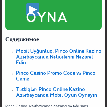
OYNA
Содержимое
Mobil Uyğunluq: Pinco Online Kazino
Azərbaycanda Nəticələrini Nəzarət
Edin
Pinco Casino Promo Code və Pinco
Game
Tətbiqlər: Pinco Online Kazino
Azərbaycanda Mobil Oyun Oynayın
Pinco Casino Azərbaycanda qazancı və təbii şans