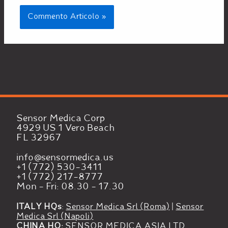
Sensor Medica Corp
4929 US 1 Vero Beach
FL 32967
info@sensormedica.us
+1 (772) 530-3411
+1 (772) 217-8777
Mon - Fri: 08.30 - 17.30
ITALY HQs
:
Sensor Medica Srl (Roma)
|
Sensor
Medica Srl (Napoli)
CHINA HQ:
SENSOR MEDICA ASIA LTD