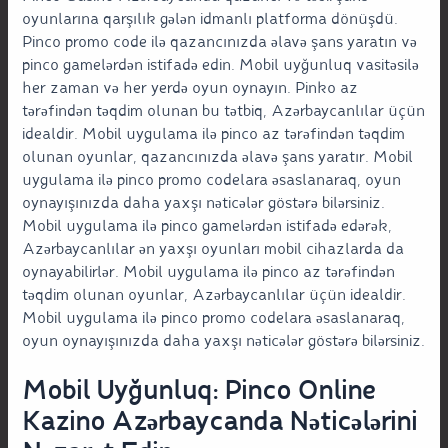
oyunlarına qarşılık gələn idmanlı platforma dönüşdü.
Pinco promo code ilə qazancınızda əlavə şans yaratın və
pinco gamelərdən istifadə edin. Mobil uyğunluq vasitəsilə
her zaman və her yerdə oyun oynayın. Pinko az
tərəfindən təqdim olunan bu tətbiq, Azərbaycanlılar üçün
idealdir. Mobil uygulama ilə pinco az tərəfindən təqdim
olunan oyunlar, qazancınızda əlavə şans yaratır. Mobil
uygulama ilə pinco promo codelara əsaslanaraq, oyun
oynayışınızda daha yaxşı nəticələr göstərə bilərsiniz.
Mobil uygulama ilə pinco gamelərdən istifadə edərək,
Azərbaycanlılar ən yaxşı oyunları mobil cihazlarda da
oynayabilirlər. Mobil uygulama ilə pinco az tərəfindən
təqdim olunan oyunlar, Azərbaycanlılar üçün idealdir.
Mobil uygulama ilə pinco promo codelara əsaslanaraq,
oyun oynayışınızda daha yaxşı nəticələr göstərə bilərsiniz.
Mobil Uyğunluq: Pinco Online
Kazino Azərbaycanda Nəticələrini