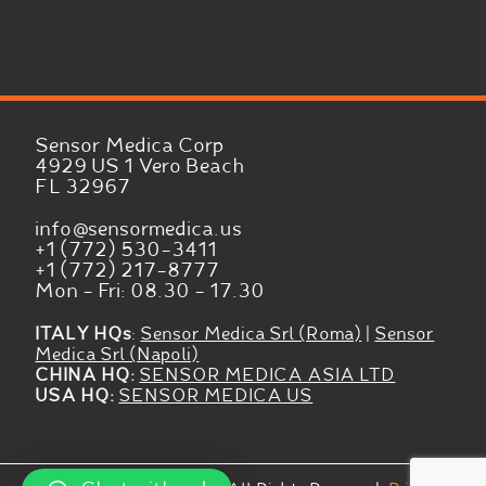
Sensor Medica Corp
4929 US 1 Vero Beach
FL 32967
info@sensormedica.us
+1 (772) 530-3411
+1 (772) 217-8777
Mon - Fri: 08.30 - 17.30
ITALY HQs
:
Sensor Medica Srl (Roma)
|
Sensor
Medica Srl (Napoli)
CHINA HQ:
SENSOR MEDICA ASIA LTD
USA HQ:
SENSOR MEDICA US