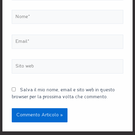
Salva il mio nome, email e sito web in questo
browser per la prossima volta che commento.