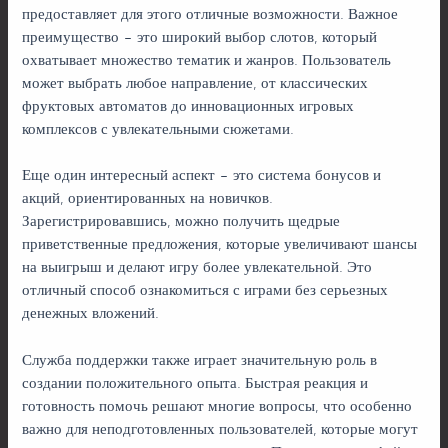
предоставляет для этого отличные возможности. Важное
преимущество – это широкий выбор слотов, который
охватывает множество тематик и жанров. Пользователь
может выбрать любое направление, от классических
фруктовых автоматов до инновационных игровых
комплексов с увлекательными сюжетами.
Еще один интересный аспект – это система бонусов и
акций, ориентированных на новичков.
Зарегистрировавшись, можно получить щедрые
приветственные предложения, которые увеличивают шансы
на выигрыш и делают игру более увлекательной. Это
отличный способ ознакомиться с играми без серьезных
денежных вложений.
Служба поддержки также играет значительную роль в
создании положительного опыта. Быстрая реакция и
готовность помочь решают многие вопросы, что особенно
важно для неподготовленных пользователей, которые могут