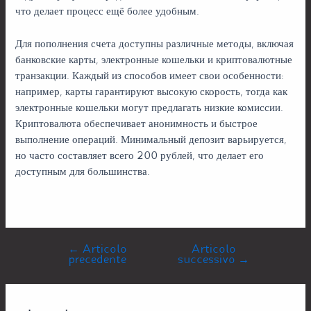
что делает процесс ещё более удобным.
Для пополнения счета доступны различные методы, включая
банковские карты, электронные кошельки и криптовалютные
транзакции. Каждый из способов имеет свои особенности:
например, карты гарантируют высокую скорость, тогда как
электронные кошельки могут предлагать низкие комиссии.
Криптовалюта обеспечивает анонимность и быстрое
выполнение операций. Минимальный депозит варьируется,
но часто составляет всего 200 рублей, что делает его
доступным для большинства.
←
Articolo
Articolo
precedente
successivo
→