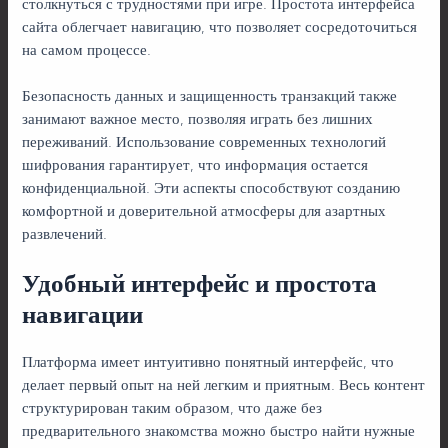
столкнуться с трудностями при игре. Простота интерфейса
сайта облегчает навигацию, что позволяет сосредоточиться
на самом процессе.
Безопасность данных и защищенность транзакций также
занимают важное место, позволяя играть без лишних
переживаний. Использование современных технологий
шифрования гарантирует, что информация остается
конфиденциальной. Эти аспекты способствуют созданию
комфортной и доверительной атмосферы для азартных
развлечений.
Удобный интерфейс и простота
навигации
Платформа имеет интуитивно понятный интерфейс, что
делает первый опыт на ней легким и приятным. Весь контент
структурирован таким образом, что даже без
предварительного знакомства можно быстро найти нужные