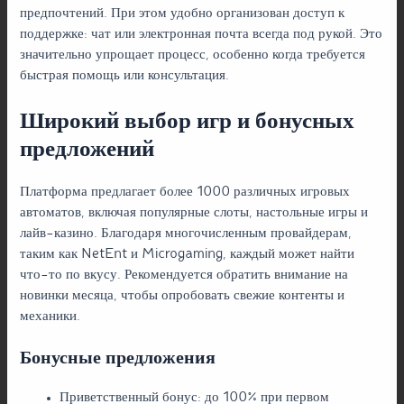
предпочтений. При этом удобно организован доступ к
поддержке: чат или электронная почта всегда под рукой. Это
значительно упрощает процесс, особенно когда требуется
быстрая помощь или консультация.
Широкий выбор игр и бонусных
предложений
Платформа предлагает более 1000 различных игровых
автоматов, включая популярные слоты, настольные игры и
лайв-казино. Благодаря многочисленным провайдерам,
таким как NetEnt и Microgaming, каждый может найти
что-то по вкусу. Рекомендуется обратить внимание на
новинки месяца, чтобы опробовать свежие контенты и
механики.
Бонусные предложения
Приветственный бонус: до 100% при первом