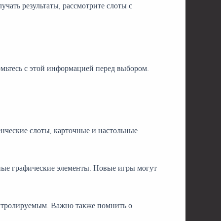
учать результаты, рассмотрите слоты с
мьтесь с этой информацией перед выбором.
нческие слоты, карточные и настольные
ные графические элементы. Новые игры могут
онтролируемым. Важно также помнить о