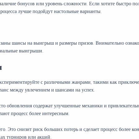
наличие бонусов или уровень сложности. Если хотите быстро пол
роцесса лучше подойдут настольные варианты.
азаны шансы на выигрыш и размеры призов. Внимательно ознако
циальные выигрыши.
ы
Экспериментируйте с различными жанрами, такими как приключе
ланс между увлечением и шансами на успех.
асто обновления содержат улучшенные механики и привлекатель
лают процесс более интересным.
го. Это снизит риск больших потерь и сделает процесс более к
ках турниров или акций.