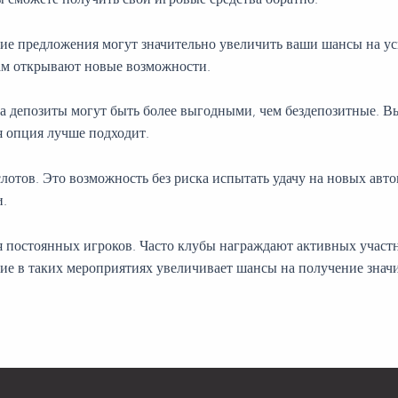
вы сможете получить свои игровые средства обратно.
ие предложения могут значительно увеличить ваши шансы на у
ам открывают новые возможности.
 депозиты могут быть более выгодными, чем бездепозитные. Выб
я опция лучше подходит.
отов. Это возможность без риска испытать удачу на новых авто
и.
я постоянных игроков. Часто клубы награждают активных учас
ие в таких мероприятиях увеличивает шансы на получение зна