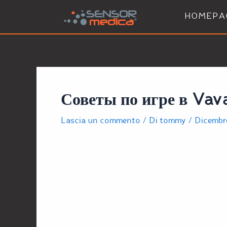
HOMEPA
Советы по игре в Vav
Lascia un commento
/ Di
tommy
/
Dicembr