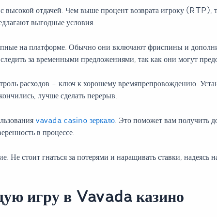
 с высокой отдачей. Чем выше процент возврата игроку (RTP), 
едлагают выгодные условия.
упные на платформе. Обычно они включают фриспины и дополни
 следить за временными предложениями, так как они могут пре
нтроль расходов – ключ к хорошему времяпрепровождению. Уста
акончились, лучше сделать перерыв.
ользования
vavada casino зеркало
. Это поможет вам получить д
веренность в процессе.
ие. Не стоит гнаться за потерями и наращивать ставки, надеяс
щую игру в Vavada казино