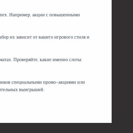
спех. Например, акции с повышенными
ор их зависит от вашего игрового стиля и
матах. Проверяйте, какие именно слоты
тников специальными промо-акциями или
чительных выигрышей.