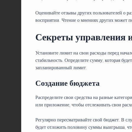
Оценивайте отзывы других пользователей о ра
восприятии. Чтение о мнениях других может п
Секреты управления 
Установите лимит на свои расходы перед нача
стабильность. Определите сумму, которая будет
запланированный лимит.
Создание бюджета
Распределите свои средства на разные катего
или приложение, чтобы отслеживать свои расхо
Регулярно пересматривайте свой бюджет. В сл
будет отложить половину суммы выигрыша, чт