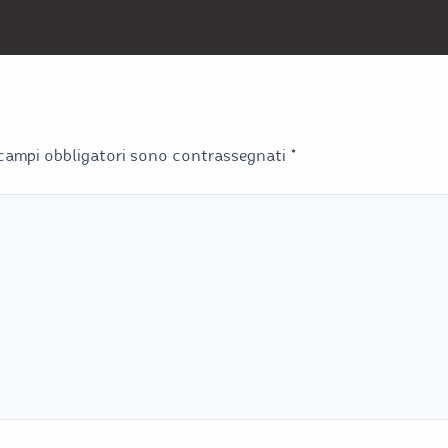
 campi obbligatori sono contrassegnati
*