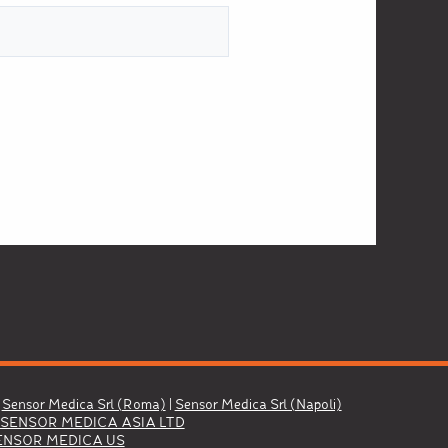
:
Sensor Medica Srl (Roma)
|
Sensor Medica Srl (Napoli)
SENSOR MEDICA ASIA LTD
ENSOR MEDICA US