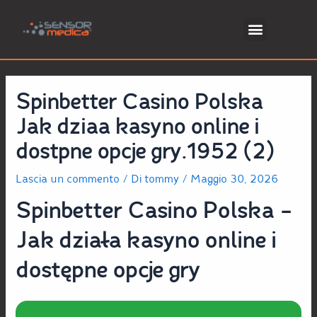
Spinbetter Casino Polska
Jak dziaa kasyno online i
dostpne opcje gry.1952 (2)
Lascia un commento
/ Di
tommy
/
Maggio 30, 2026
Spinbetter Casino Polska –
Jak działa kasyno online i
dostępne opcje gry