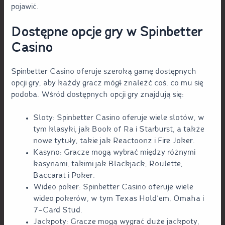
pojawić.
Dostępne opcje gry w Spinbetter
Casino
Spinbetter Casino oferuje szeroką gamę dostępnych
opcji gry, aby każdy gracz mógł znaleźć coś, co mu się
podoba. Wśród dostępnych opcji gry znajdują się:
Sloty: Spinbetter Casino oferuje wiele slotów, w
tym klasyki, jak Book of Ra i Starburst, a także
nowe tytuły, takie jak Reactoonz i Fire Joker.
Kasyno: Gracze mogą wybrać między różnymi
kasynami, takimi jak Blackjack, Roulette,
Baccarat i Poker.
Wideo poker: Spinbetter Casino oferuje wiele
wideo pokerów, w tym Texas Hold’em, Omaha i
7-Card Stud.
Jackpoty: Gracze mogą wygrać duże jackpoty,