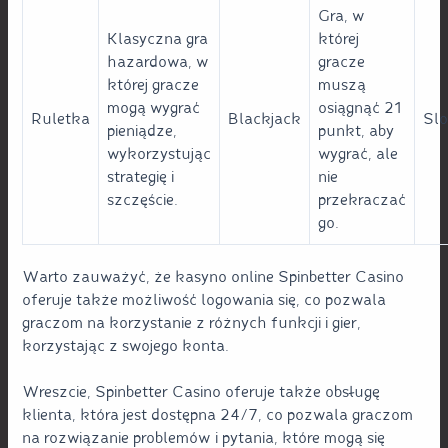
Gra, w
Klasyczna gra
której
hazardowa, w
gracze
której gracze
muszą
mogą wygrać
osiągnąć 21
Ruletka
Blackjack
Slo
pieniądze,
punkt, aby
wykorzystując
wygrać, ale
strategię i
nie
szczęście.
przekraczać
go.
Warto zauważyć, że kasyno online Spinbetter Casino
oferuje także możliwość logowania się, co pozwala
graczom na korzystanie z różnych funkcji i gier,
korzystając z swojego konta.
Wreszcie, Spinbetter Casino oferuje także obsługę
klienta, która jest dostępna 24/7, co pozwala graczom
na rozwiązanie problemów i pytania, które mogą się