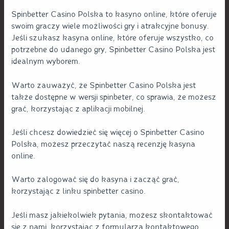
Spinbetter Casino Polska to kasyno online, które oferuje
swoim graczy wiele możliwości gry i atrakcyjne bonusy.
Jeśli szukasz kasyna online, które oferuje wszystko, co
potrzebne do udanego gry, Spinbetter Casino Polska jest
idealnym wyborem.
Warto zauważyć, że Spinbetter Casino Polska jest
także dostępne w wersji spinbeter, co sprawia, że możesz
grać, korzystając z aplikacji mobilnej.
Jeśli chcesz dowiedzieć się więcej o Spinbetter Casino
Polska, możesz przeczytać naszą recenzję kasyna
online.
Warto zalogować się do kasyna i zacząć grać,
korzystając z linku spinbetter casino.
Jeśli masz jakiekolwiek pytania, możesz skontaktować
się z nami, korzystając z formularza kontaktowego.