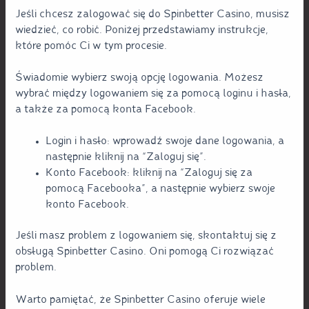
Jeśli chcesz zalogować się do Spinbetter Casino, musisz
wiedzieć, co robić. Poniżej przedstawiamy instrukcje,
które pomóc Ci w tym procesie.
Świadomie wybierz swoją opcję logowania. Możesz
wybrać między logowaniem się za pomocą loginu i hasła,
a także za pomocą konta Facebook.
Login i hasło: wprowadź swoje dane logowania, a
następnie kliknij na “Zaloguj się”.
Konto Facebook: kliknij na “Zaloguj się za
pomocą Facebooka”, a następnie wybierz swoje
konto Facebook.
Jeśli masz problem z logowaniem się, skontaktuj się z
obsługą Spinbetter Casino. Oni pomogą Ci rozwiązać
problem.
Warto pamiętać, że Spinbetter Casino oferuje wiele