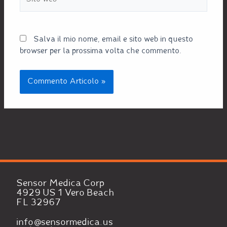
Salva il mio nome, email e sito web in questo
browser per la prossima volta che commento.
Sensor Medica Corp
4929 US 1 Vero Beach
FL 32967
info@sensormedica.us