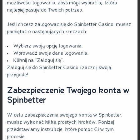
możliwości logowania, abyś mógł wybrać tę, która
najlepiej pasuje do Twoich potrzeb.
Jeśli chcesz zalogować się do Spinbetter Casino, musisz
pamiętać o następujących rzeczach:
Wybierz swoją opcję logowania.
Wprowadź swoje dane logowania.
Kliknij na “Zaloguj się”.
Zaloguj się do Spinbetter Casino i zacznij swoją
przygodę!
Zabezpieczenie Twojego konta w
Spinbetter
W celu zabezpieczenia swojego konta w Spinbetter,
musisz wykonać kilka prostych kroków. Poniżej
przedstawiamy instrukcje, które pomóc Ci w tym
procesie.