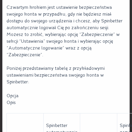
Czwartym krokiem jest ustawienie bezpieczeństwa
swojego konta w przypadku, gdy nie będziesz miał
dostępu do swojego urządzenia i chcesz, aby Spinbetter
automatycznie logował Cię po zakończeniu sesji.
Możesz to zrobić, wybierając opcję “Zabezpieczenie” w
sekcji “Ustawienia” swojego konta i wybierając opcję
“Automatyczne logowanie” wraz z opcją
“Zabezpieczenie”.
Poniżej przedstawiamy tabelę z przykładowymi
ustawieniami bezpieczeństwa swojego konta w
Spinbetter:
Opcja
Opis
Spinbetter
Spinb