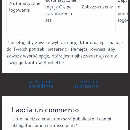
automatycznie
zapyt
Automatyczne
loguje Cię po
Zabezpieczenie
o
logowanie
zakończeniu
pono
sesji.
logow
Pamiętaj, aby zawsze wybrać opcję, która najlepiej pasuje
do Twoich potrzeb i preferencji. Pamiętaj również, aby
zawsze wybrać opcję, która jest najbezpieczniejsza dla
Twojego konta w Spinbetter.
←
Articolo
Articolo
precedente
successivo
→
Lascia un commento
Il tuo indirizzo email non sarà pubblicato.
I campi
obbligatori sono contrassegnati
*