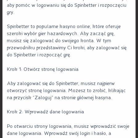
aby pomóc w logowaniu się do Spinbetter i rozpoczęciu
gry.
Spinbetter to popularne kasyno online, które oferuje
szeroki wybór gier hazardowych. Aby zacząć grę,
musisz się zalogować do swojego konta. W tym
przewodniku przedstawimy Ci kroki, aby zalogować się
do Spinbetter i rozpocząć grę.
Krok 1: Otwórz stronę logowania
Aby zalogować się do Spinbetter, musisz najpierw
otworzyć stronę logowania. Możesz to zrobić, klikając
na przycisk “Zaloguj” na stronie głównej kasyna.
Krok 2: Wprowadź dane logowania
Po otwarciu strony logowania, musisz wprowadzić swoje
dane logowania. Wprowadź swój login i hasło, a