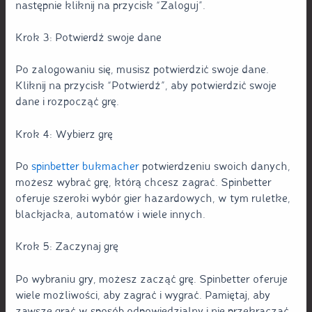
następnie kliknij na przycisk “Zaloguj”.
Krok 3: Potwierdź swoje dane
Po zalogowaniu się, musisz potwierdzić swoje dane.
Kliknij na przycisk “Potwierdź”, aby potwierdzić swoje
dane i rozpocząć grę.
Krok 4: Wybierz grę
Po
spinbetter bukmacher
potwierdzeniu swoich danych,
możesz wybrać grę, którą chcesz zagrać. Spinbetter
oferuje szeroki wybór gier hazardowych, w tym ruletke,
blackjacka, automatów i wiele innych.
Krok 5: Zaczynaj grę
Po wybraniu gry, możesz zacząć grę. Spinbetter oferuje
wiele możliwości, aby zagrać i wygrać. Pamiętaj, aby
zawsze grać w sposób odpowiedzialny i nie przekraczać