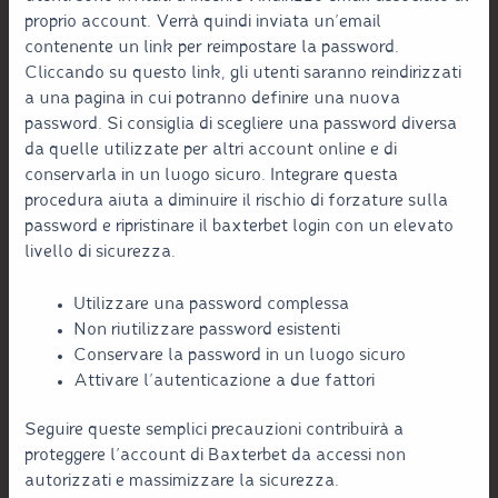
proprio account. Verrà quindi inviata un’email
contenente un link per reimpostare la password.
Cliccando su questo link, gli utenti saranno reindirizzati
a una pagina in cui potranno definire una nuova
password. Si consiglia di scegliere una password diversa
da quelle utilizzate per altri account online e di
conservarla in un luogo sicuro. Integrare questa
procedura aiuta a diminuire il rischio di forzature sulla
password e ripristinare il baxterbet login con un elevato
livello di sicurezza.
Utilizzare una password complessa
Non riutilizzare password esistenti
Conservare la password in un luogo sicuro
Attivare l’autenticazione a due fattori
Seguire queste semplici precauzioni contribuirà a
proteggere l’account di Baxterbet da accessi non
autorizzati e massimizzare la sicurezza.