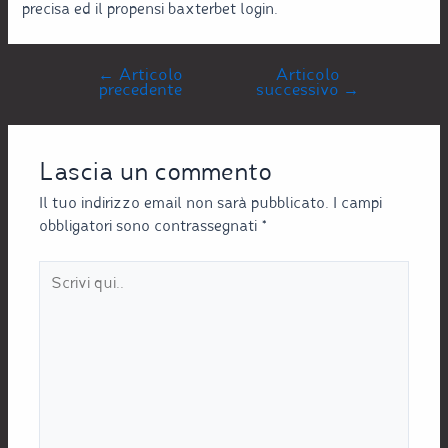
precisa ed il propensi baxterbet login.
←
Articolo
Articolo
precedente
successivo
→
Lascia un commento
Il tuo indirizzo email non sarà pubblicato.
I campi
obbligatori sono contrassegnati
*