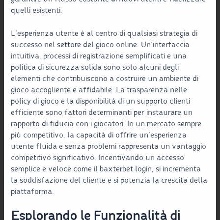
quelli esistenti.
L’esperienza utente è al centro di qualsiasi strategia di
successo nel settore del gioco online. Un’interfaccia
intuitiva, processi di registrazione semplificati e una
politica di sicurezza solida sono solo alcuni degli
elementi che contribuiscono a costruire un ambiente di
gioco accogliente e affidabile. La trasparenza nelle
policy di gioco e la disponibilità di un supporto clienti
efficiente sono fattori determinanti per instaurare un
rapporto di fiducia con i giocatori. In un mercato sempre
più competitivo, la capacità di offrire un’esperienza
utente fluida e senza problemi rappresenta un vantaggio
competitivo significativo. Incentivando un accesso
semplice e veloce come il baxterbet login, si incrementa
la soddisfazione del cliente e si potenzia la crescita della
piattaforma.
Esplorando le Funzionalità di