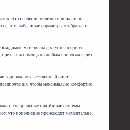
татов. Это особенно полезно при наличии
итесь, что выбранные параметры отображают
необходимые материалы доступны в одном
о, предлагая помощь по любым вопросам через
вает одинаково качественный опыт
 предпочтения, чтобы максимально комфортно
льки и специальные платёжные системы.
ают, что пополнение происходит моментально,