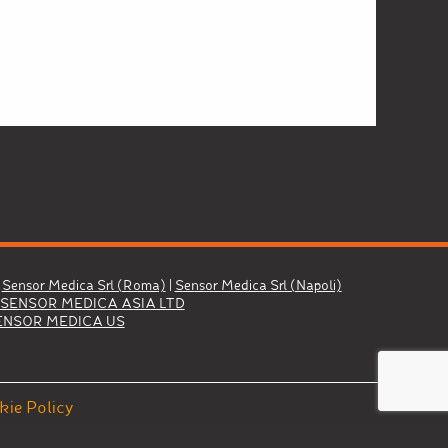
:
Sensor Medica Srl (Roma)
|
Sensor Medica Srl (Napoli)
SENSOR MEDICA ASIA LTD
ENSOR MEDICA US
ie Policy