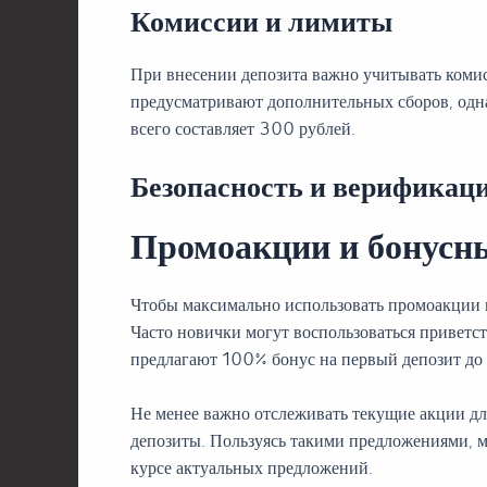
Комиссии и лимиты
При внесении депозита важно учитывать комис
предусматривают дополнительных сборов, одн
всего составляет 300 рублей.
Безопасность и верификац
Промоакции и бонусн
Чтобы максимально использовать промоакции и
Часто новички могут воспользоваться приветс
предлагают 100% бонус на первый депозит до 1
Не менее важно отслеживать текущие акции д
депозиты. Пользуясь такими предложениями, м
курсе актуальных предложений.