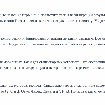
ите название игры или используйте теги для фильтрации резуль
лько опций сортировки, включая популярность и новизну. Убед
с регистрации и финансовых операций легким и быстрым. Все 
рмой. Поддержка пользователей ведет свою работу круглосуточн
 мобильных, так и для стационарных устройств. Это обеспечи
тируйте различные функции и настраивайте интерфейс под свои
улярных методов, включая банковские карты, электронные коше
asterCard, Qiwi, Яндекс.Деньги и Skrill. Пользователи отмеч