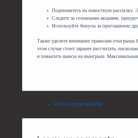
Подпишитесь на новостную рассылку. Э
Следите за сезонными акциями, приуро
Используйте бонусы за приглашение дру
Также уделите внимание правилам отыгрыша бо
этом случае стоит заранее рассчитать, наскол
и повысить шансы на выигрыш. Максимальная 
←
Articolo precedente