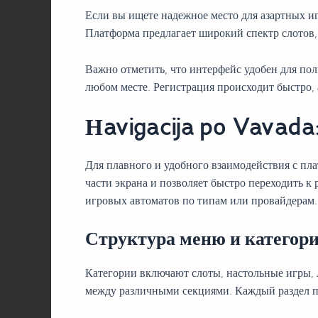
Если вы ищете надежное место для азартных и
Платформа предлагает широкий спектр слотов,
Важно отметить, что интерфейс удобен для пол
любом месте. Регистрация происходит быстро,
Нavigacija po Vavada
Для плавного и удобного взаимодействия с п
части экрана и позволяет быстро переходить к
игровых автоматов по типам или провайдерам.
Структура меню и категор
Категории включают слоты, настольные игры, 
между различными секциями. Каждый раздел пр