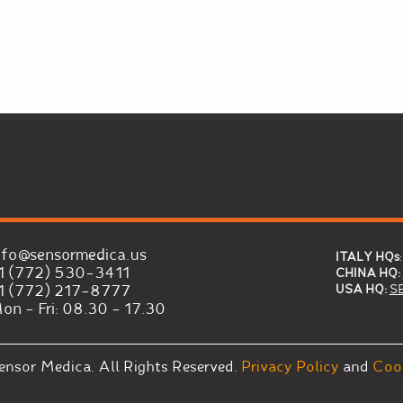
nfo@sensormedica.us
ITALY HQs
1 (772) 530-3411
CHINA HQ:
1 (772) 217-8777
USA HQ:
S
on - Fri: 08.30 - 17.30
ensor Medica.
All Rights Reserved.
Privacy Policy
and
Cook