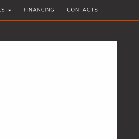
ES
FINANCING
CONTACTS