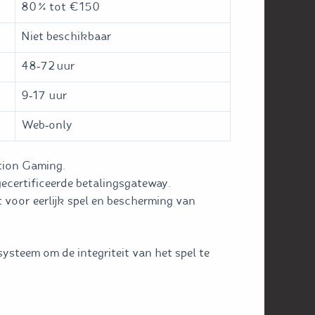
80 % tot €150
Niet beschikbaar
48‑72 uur
9‑17 uur
Web‑only
tion Gaming.
gecertificeerde betalingsgateway.
voor eerlijk spel en bescherming van
ysteem om de integriteit van het spel te