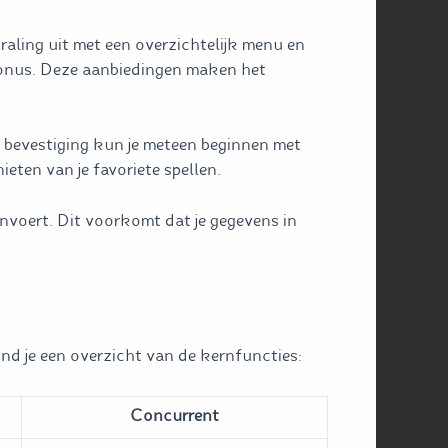
raling uit met een overzichtelijk menu en
sbonus. Deze aanbiedingen maken het
a bevestiging kun je meteen beginnen met
eten van je favoriete spellen.
nvoert. Dit voorkomt dat je gegevens in
ind je een overzicht van de kernfuncties:
Concurrent