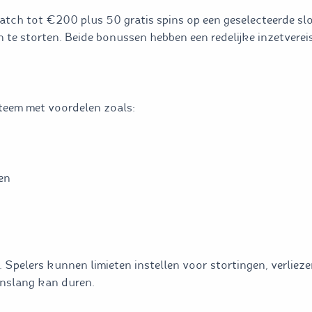
tch tot €200 plus 50 gratis spins op een geselecteerde slo
 te storten. Beide bonussen hebben een redelijke inzetverei
teem met voordelen zoals:
en
elers kunnen limieten instellen voor stortingen, verliezen 
enslang kan duren.