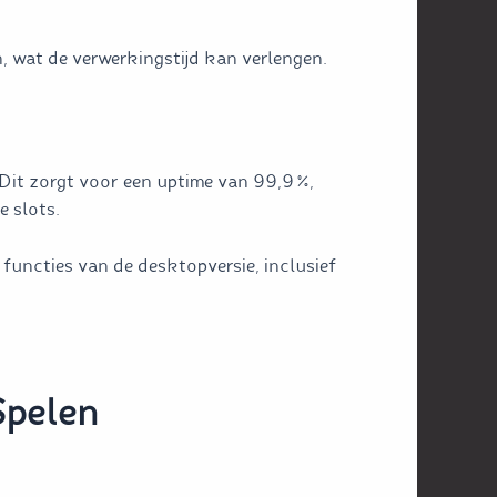
n, wat de verwerkingstijd kan verlengen.
it zorgt voor een uptime van 99,9 %,
e slots.
functies van de desktopversie, inclusief
Spelen