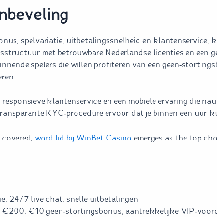
nbeveling
us, spelvariatie, uitbetalingssnelheid en klantenservice, 
structuur met betrouwbare Nederlandse licenties en een geb
nnende spelers die willen profiteren van een geen‑stortings
ren.
 responsieve klantenservice en een mobiele ervaring die nau
transparante KYC‑procedure ervoor dat je binnen een uur k
 covered,
word lid bij WinBet Casino
emerges as the top cho
, 24/7 live chat, snelle uitbetalingen.
€200, €10 geen‑stortingsbonus, aantrekkelijke VIP‑voord