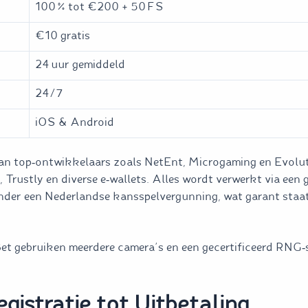
100 % tot €200 + 50 FS
€10 gratis
24 uur gemiddeld
24/7
iOS & Android
 van top‑ontwikkelaars zoals NetEnt, Microgaming en Evolu
Trustly en diverse e‑wallets. Alles wordt verwerkt via een 
nder een Nederlandse kansspelvergunning, wat garant staat 
Bet gebruiken meerdere camera’s en een gecertificeerd RNG‑s
gistratie tot Uitbetaling