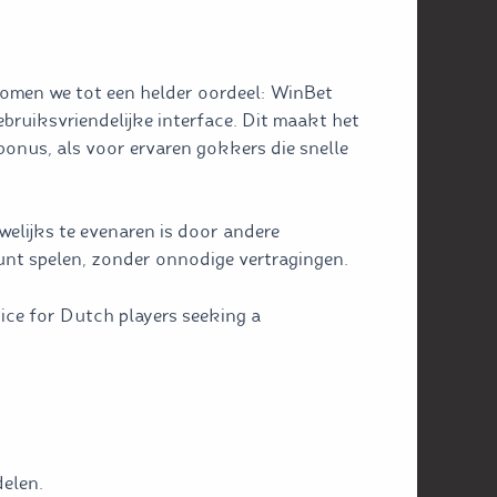
komen we tot een helder oordeel: WinBet
ruiksvriendelijke interface. Dit maakt het
bonus, als voor ervaren gokkers die snelle
welijks te evenaren is door andere
unt spelen, zonder onnodige vertragingen.
ice for Dutch players seeking a
elen.