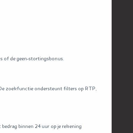
us of de geen‑stortingsbonus.
t. De zoekfunctie ondersteunt filters op RTP,
 bedrag binnen 24 uur op je rekening