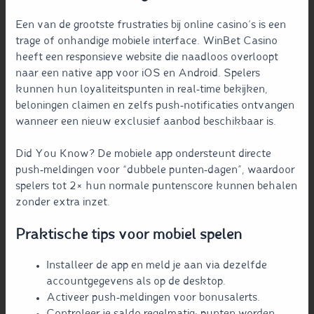
Een van de grootste frustraties bij online casino’s is een
trage of onhandige mobiele interface. WinBet Casino
heeft een responsieve website die naadloos overloopt
naar een native app voor iOS en Android. Spelers
kunnen hun loyaliteitspunten in real‑time bekijken,
beloningen claimen en zelfs push‑notificaties ontvangen
wanneer een nieuw exclusief aanbod beschikbaar is.
Did You Know? De mobiele app ondersteunt directe
push‑meldingen voor “dubbele punten‑dagen”, waardoor
spelers tot 2× hun normale puntenscore kunnen behalen
zonder extra inzet.
Praktische tips voor mobiel spelen
Installeer de app en meld je aan via dezelfde
accountgegevens als op de desktop.
Activeer push‑meldingen voor bonusalerts.