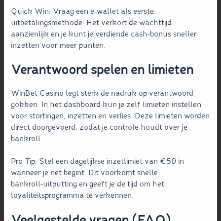
Quick Win: Vraag een e‑wallet als eerste
uitbetalingsmethode. Het verkort de wachttijd
aanzienlijk en je kunt je verdiende cash‑bonus sneller
inzetten voor meer punten.
Verantwoord spelen en limieten
WinBet Casino legt sterk de nadruk op verantwoord
gokken. In het dashboard kun je zelf limieten instellen
voor stortingen, inzetten en verlies. Deze limieten worden
direct doorgevoerd, zodat je controle houdt over je
bankroll.
Pro Tip: Stel een dagelijkse inzetlimiet van €50 in
wanneer je net begint. Dit voorkomt snelle
bankroll‑uitputting en geeft je de tijd om het
loyaliteitsprogramma te verkennen.