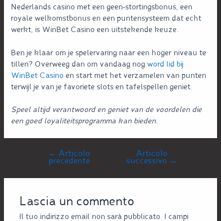
Nederlands casino met een geen‑stortingsbonus, een
royale welkomstbonus en een puntensysteem dat echt
werkt, is WinBet Casino een uitstekende keuze.
Ben je klaar om je spelervaring naar een hoger niveau te
tillen? Overweeg dan om vandaag nog
word lid bij
WinBet Casino
en start met het verzamelen van punten
terwijl je van je favoriete slots en tafelspellen geniet.
Speel altijd verantwoord en geniet van de voordelen die
een goed loyaliteitsprogramma kan bieden.
←
Articolo
Articolo
precedente
successivo
→
Lascia un commento
Il tuo indirizzo email non sarà pubblicato.
I campi