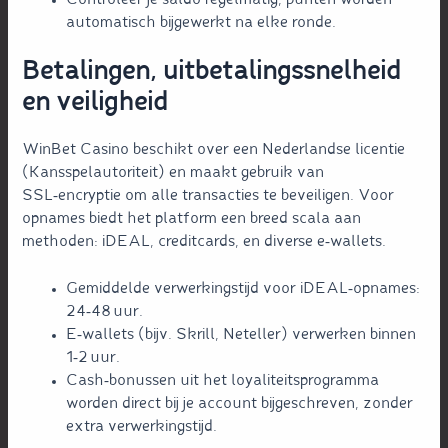
Controleer je saldo regelmatig; punten worden
automatisch bijgewerkt na elke ronde.
Betalingen, uitbetalingssnelheid
en veiligheid
WinBet Casino beschikt over een Nederlandse licentie
(Kansspelautoriteit) en maakt gebruik van
SSL‑encryptie om alle transacties te beveiligen. Voor
opnames biedt het platform een breed scala aan
methoden: iDEAL, creditcards, en diverse e‑wallets.
Gemiddelde verwerkingstijd voor iDEAL‑opnames:
24‑48 uur.
E‑wallets (bijv. Skrill, Neteller) verwerken binnen
1‑2 uur.
Cash‑bonussen uit het loyaliteitsprogramma
worden direct bij je account bijgeschreven, zonder
extra verwerkingstijd.