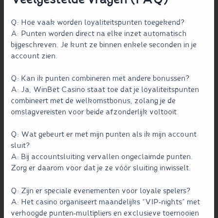
Veelgestelde vragen (FAQ)
Q: Hoe vaak worden loyaliteitspunten toegekend?
A: Punten worden direct na elke inzet automatisch
bijgeschreven. Je kunt ze binnen enkele seconden in je
account zien.
Q: Kan ik punten combineren met andere bonussen?
A: Ja, WinBet Casino staat toe dat je loyaliteitspunten
combineert met de welkomstbonus, zolang je de
omslagvereisten voor beide afzonderlijk voltooit.
Q: Wat gebeurt er met mijn punten als ik mijn account
sluit?
A: Bij accountsluiting vervallen ongeclaimde punten.
Zorg er daarom voor dat je ze vóór sluiting inwisselt.
Q: Zijn er speciale evenementen voor loyale spelers?
A: Het casino organiseert maandelijks “VIP‑nights” met
verhoogde punten‑multipliers en exclusieve toernooien