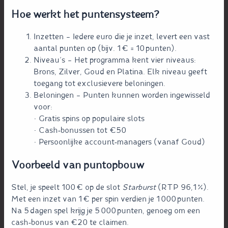
Hoe werkt het puntensysteem?
Inzetten – Iedere euro die je inzet, levert een vast
aantal punten op (bijv. 1 € = 10 punten).
Niveau’s – Het programma kent vier niveaus:
Brons, Zilver, Goud en Platina. Elk niveau geeft
toegang tot exclusievere beloningen.
Beloningen – Punten kunnen worden ingewisseld
voor:
• Gratis spins op populaire slots
• Cash‑bonussen tot €50
• Persoonlijke account‑managers (vanaf Goud)
Voorbeeld van puntopbouw
Stel, je speelt 100 € op de slot
Starburst
(RTP 96,1 %).
Met een inzet van 1 € per spin verdien je 1 000 punten.
Na 5 dagen spel krijg je 5 000 punten, genoeg om een
cash‑bonus van €20 te claimen.