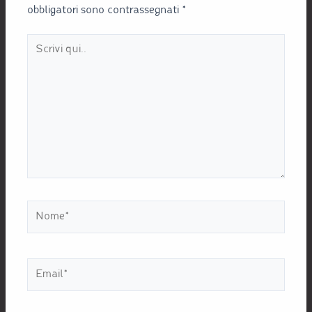
obbligatori sono contrassegnati
*