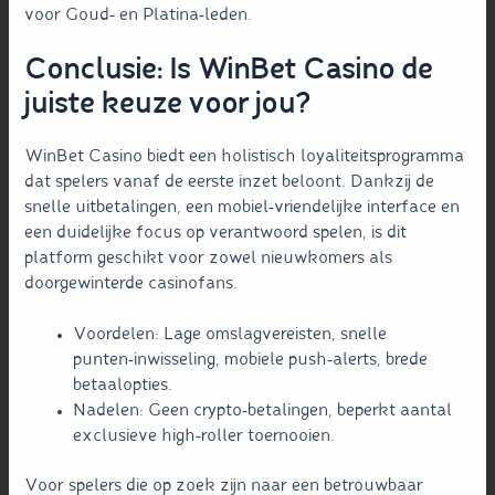
voor Goud‑ en Platina‑leden.
Conclusie: Is WinBet Casino de
juiste keuze voor jou?
WinBet Casino biedt een holistisch loyaliteitsprogramma
dat spelers vanaf de eerste inzet beloont. Dankzij de
snelle uitbetalingen, een mobiel‑vriendelijke interface en
een duidelijke focus op verantwoord spelen, is dit
platform geschikt voor zowel nieuwkomers als
doorgewinterde casinofans.
Voordelen: Lage omslagvereisten, snelle
punten‑inwisseling, mobiele push‑alerts, brede
betaalopties.
Nadelen: Geen crypto‑betalingen, beperkt aantal
exclusieve high‑roller toernooien.
Voor spelers die op zoek zijn naar een betrouwbaar