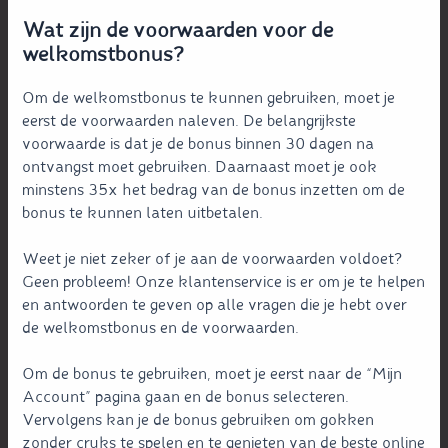
Wat zijn de voorwaarden voor de
welkomstbonus?
Om de welkomstbonus te kunnen gebruiken, moet je
eerst de voorwaarden naleven. De belangrijkste
voorwaarde is dat je de bonus binnen 30 dagen na
ontvangst moet gebruiken. Daarnaast moet je ook
minstens 35x het bedrag van de bonus inzetten om de
bonus te kunnen laten uitbetalen.
Weet je niet zeker of je aan de voorwaarden voldoet?
Geen probleem! Onze klantenservice is er om je te helpen
en antwoorden te geven op alle vragen die je hebt over
de welkomstbonus en de voorwaarden.
Om de bonus te gebruiken, moet je eerst naar de “Mijn
Account” pagina gaan en de bonus selecteren.
Vervolgens kan je de bonus gebruiken om gokken
zonder cruks te spelen en te genieten van de beste online