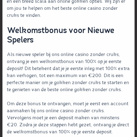
en een breed scala aan online gokken opties. Wij zijn er
om jou te helpen om het beste online casino zonder
cruks te vinden.
Welkomstbonus voor Nieuwe
Spelers
Als nieuwe speler bij ons online casino zonder cruks,
ontvang je een welkomstbonus van 100% op je eerste
deposit! Dit betekent dat je je eerste inleg met 100% extra
kan verhogen, tot een maximum van €200. Dit is een
perfecte manier om je gokken zonder cruks te starten en
te genieten van de beste online gokken zonder cruks.
Om deze bonus te ontvangen, moet je eerst een account
aanmaken bij ons online casino zonder cruks.
Vervolgens moet je een deposit maken van minstens
€20. Zodra je deze stappen hebt gezet, ontvang je direct
de welkomstbonus van 100% op je eerste deposit.