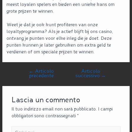
meest loyalen spelers en bieden een unieke kans om
grote prijzen te winnen.
Weet je dat je ook kunt profiteren van onze
loyaltyprogramma? Als je actief blijft bij ons casino,
ontvang je punten voor elke inleg die je doet. Deze
punten kunnen je later gebruiken om extra geld te
verdienen of om speciale prijzen te winnen.
←
Articolo
Articolo
precedente
successivo
→
Lascia un commento
Il tuo indirizzo email non sarà pubblicato.
I campi
obbligatori sono contrassegnati
*