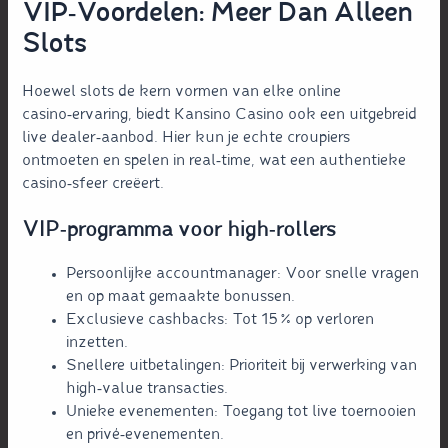
VIP‑Voordelen: Meer Dan Alleen
Slots
Hoewel slots de kern vormen van elke online
casino‑ervaring, biedt Kansino Casino ook een uitgebreid
live dealer‑aanbod. Hier kun je echte croupiers
ontmoeten en spelen in real‑time, wat een authentieke
casino‑sfeer creëert.
VIP‑programma voor high‑rollers
Persoonlijke accountmanager: Voor snelle vragen
en op maat gemaakte bonussen.
Exclusieve cashbacks: Tot 15 % op verloren
inzetten.
Snellere uitbetalingen: Prioriteit bij verwerking van
high‑value transacties.
Unieke evenementen: Toegang tot live toernooien
en privé‑evenementen.