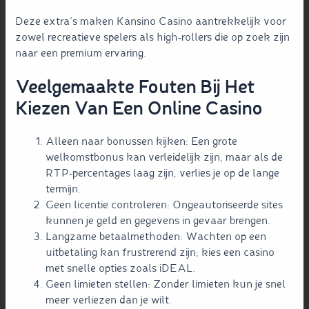
Deze extra’s maken Kansino Casino aantrekkelijk voor
zowel recreatieve spelers als high‑rollers die op zoek zijn
naar een premium ervaring.
Veelgemaakte Fouten Bij Het
Kiezen Van Een Online Casino
Alleen naar bonussen kijken: Een grote
welkomstbonus kan verleidelijk zijn, maar als de
RTP‑percentages laag zijn, verlies je op de lange
termijn.
Geen licentie controleren: Ongeautoriseerde sites
kunnen je geld en gegevens in gevaar brengen.
Langzame betaalmethoden: Wachten op een
uitbetaling kan frustrerend zijn; kies een casino
met snelle opties zoals iDEAL.
Geen limieten stellen: Zonder limieten kun je snel
meer verliezen dan je wilt.