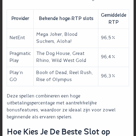
Gemiddelde
Provider
Bekende hoge‑RTP slots
RTP
Mega Joker, Blood
NetEnt
96,5 %
Suckers, Aloha!
Pragmatic
The Dog House, Great
96,4 %
Play
Rhino, Wild West Gold
Play’n
Book of Dead, Reel Rush,
96,3 %
GO
Rise of Olympus
Deze spellen combineren een hoge
uitbetalingspercentage met aantrekkelijke
bonusfeatures, waardoor ze ideaal zijn voor zowel
beginnende als ervaren spelers.
Hoe Kies Je De Beste Slot op