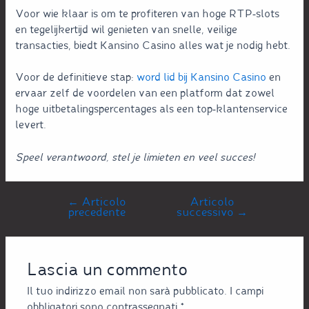
Voor wie klaar is om te profiteren van hoge RTP‑slots
en tegelijkertijd wil genieten van snelle, veilige
transacties, biedt Kansino Casino alles wat je nodig hebt.
Voor de definitieve stap:
word lid bij Kansino Casino
en
ervaar zelf de voordelen van een platform dat zowel
hoge uitbetalingspercentages als een top‑klantenservice
levert.
Speel verantwoord, stel je limieten en veel succes!
←
Articolo
Articolo
precedente
successivo
→
Lascia un commento
Il tuo indirizzo email non sarà pubblicato.
I campi
obbligatori sono contrassegnati
*