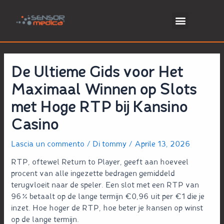
De Ultieme Gids voor Het
Maximaal Winnen op Slots
met Hoge RTP bij Kansino
Casino
Lascia un commento
/ Di
tommy
/
Aprile 13, 2026
RTP, oftewel Return to Player, geeft aan hoeveel
procent van alle ingezette bedragen gemiddeld
terugvloeit naar de speler. Een slot met een RTP van
96 % betaalt op de lange termijn €0,96 uit per €1 die je
inzet. Hoe hoger de RTP, hoe beter je kansen op winst
op de lange termijn.