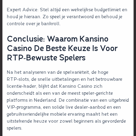
Expert Advice: Stel altijd een wekelijkse budgetlimiet en
houd je hieraan. Zo speel je verantwoord en behoud je
controle over je bankroll.
Conclusie: Waarom Kansino
Casino De Beste Keuze Is Voor
RTP‑Bewuste Spelers
Na het analyseren van de spelvariëteit, de hoge
RTP‑slots, de snelle uitbetalingen en het betrouwbare
licentie‑kader, blijkt dat Kansino Casino zich
onderscheidt als een van de meest speler‑gerichte
platforms in Nederland. De combinatie van een uitgebreid
VIP‑programma, een solide live dealer‑aanbod en een
gebruiksvriendelijke mobiele ervaring maakt het een
uitstekende keuze voor zowel beginners als gevorderde
spelers.