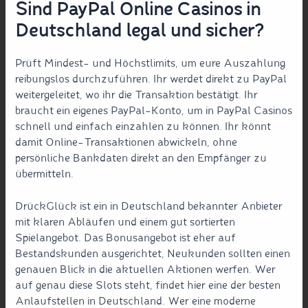
Sind PayPal Online Casinos in
Deutschland legal und sicher?
Prüft Mindest- und Höchstlimits, um eure Auszahlung
reibungslos durchzuführen. Ihr werdet direkt zu PayPal
weitergeleitet, wo ihr die Transaktion bestätigt. Ihr
braucht ein eigenes PayPal-Konto, um in PayPal Casinos
schnell und einfach einzahlen zu können. Ihr könnt
damit Online-Transaktionen abwickeln, ohne
persönliche Bankdaten direkt an den Empfänger zu
übermitteln.
DrückGlück ist ein in Deutschland bekannter Anbieter
mit klaren Abläufen und einem gut sortierten
Spielangebot. Das Bonusangebot ist eher auf
Bestandskunden ausgerichtet, Neukunden sollten einen
genauen Blick in die aktuellen Aktionen werfen. Wer
auf genau diese Slots steht, findet hier eine der besten
Anlaufstellen in Deutschland. Wer eine moderne