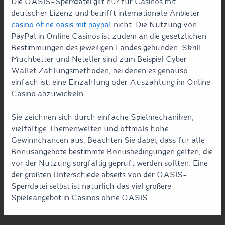
Die OASIS-Sperrdatei gilt nur für Casinos mit
deutscher Lizenz und betrifft internationale Anbieter
casino ohne oasis mit paypal
nicht. Die Nutzung von
PayPal in Online Casinos ist zudem an die gesetzlichen
Bestimmungen des jeweiligen Landes gebunden. Skrill,
Muchbetter und Neteller sind zum Beispiel Cyber
Wallet Zahlungsmethoden, bei denen es genauso
einfach ist, eine Einzahlung oder Auszahlung im Online
Casino abzuwickeln.
Sie zeichnen sich durch einfache Spielmechaniken,
vielfältige Themenwelten und oftmals hohe
Gewinnchancen aus. Beachten Sie dabei, dass für alle
Bonusangebote bestimmte Bonusbedingungen gelten, die
vor der Nutzung sorgfältig geprüft werden sollten. Eine
der größten Unterschiede abseits von der OASIS-
Sperrdatei selbst ist natürlich das viel größere
Spieleangebot in Casinos ohne OASIS.