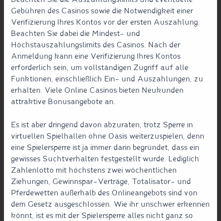
Beachten Sie die Auszahlungslimits und eventuelle
Gebühren des Casinos sowie die Notwendigkeit einer
Verifizierung Ihres Kontos vor der ersten Auszahlung.
Beachten Sie dabei die Mindest- und
Höchstauszahlungslimits des Casinos. Nach der
Anmeldung kann eine Verifizierung Ihres Kontos
erforderlich sein, um vollständigen Zugriff auf alle
Funktionen, einschließlich Ein- und Auszahlungen, zu
erhalten. Viele Online Casinos bieten Neukunden
attraktive Bonusangebote an.
Es ist aber dringend davon abzuraten, trotz Sperre in
virtuellen Spielhallen ohne Oasis weiterzuspielen, denn
eine Spielersperre ist ja immer darin begründet, dass ein
gewisses Suchtverhalten festgestellt wurde. Lediglich
Zahlenlotto mit höchstens zwei wöchentlichen
Ziehungen, Gewinnspar-Verträge, Totalisator- und
Pferdewetten außerhalb des Onlineangebots sind von
dem Gesetz ausgeschlossen. Wie ihr unschwer erkennen
könnt, ist es mit der Spielersperre alles nicht ganz so