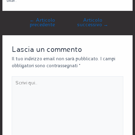
bilər.
←
Articolo
Articolo
precedente
successivo
→
Lascia un commento
Il tuo indirizzo email non sarà pubblicato.
I campi
obbligatori sono contrassegnati
*