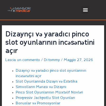
Dizaynçı və yaradıcı pinco
slot oyunlarının incəsənətini
açır
Lascia un commento
/ Di
tommy
/
Maggio 27, 2026
Dizaynçı və yaradıcı pinco slot oyunlarının
incəsənətini açır
Slot Oyunlarında Dizayn və Estetika
Simvolların Mənası və Dizaynı
Pinco Slot Oyunlarının Müxtəlif Növləri
Proqressiv Jackpotlu Slot Oyunları
Bonuslar və Promosyonlar