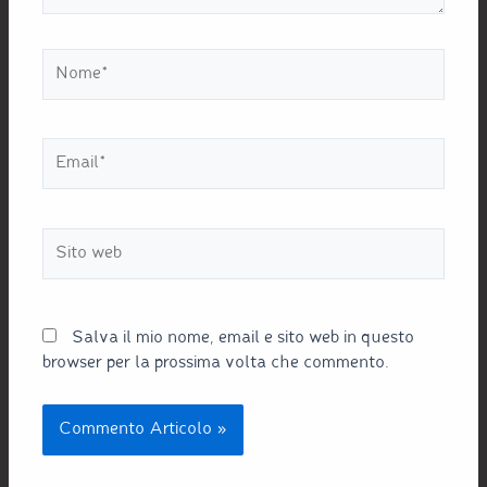
Salva il mio nome, email e sito web in questo
browser per la prossima volta che commento.