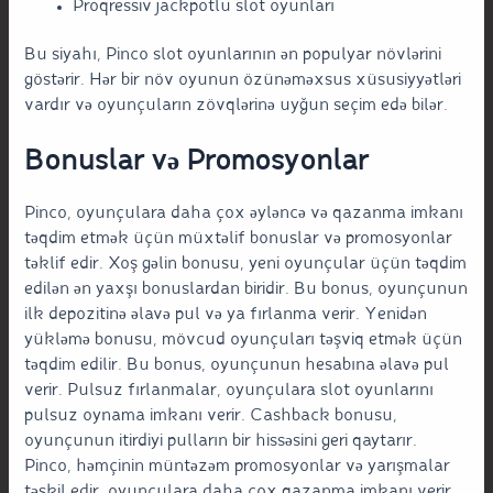
Proqressiv jackpotlu slot oyunları
Bu siyahı, Pinco slot oyunlarının ən populyar növlərini
göstərir. Hər bir növ oyunun özünəməxsus xüsusiyyətləri
vardır və oyunçuların zövqlərinə uyğun seçim edə bilər.
Bonuslar və Promosyonlar
Pinco, oyunçulara daha çox əyləncə və qazanma imkanı
təqdim etmək üçün müxtəlif bonuslar və promosyonlar
təklif edir. Xoş gəlin bonusu, yeni oyunçular üçün təqdim
edilən ən yaxşı bonuslardan biridir. Bu bonus, oyunçunun
ilk depozitinə əlavə pul və ya fırlanma verir. Yenidən
yükləmə bonusu, mövcud oyunçuları təşviq etmək üçün
təqdim edilir. Bu bonus, oyunçunun hesabına əlavə pul
verir. Pulsuz fırlanmalar, oyunçulara slot oyunlarını
pulsuz oynama imkanı verir. Cashback bonusu,
oyunçunun itirdiyi pulların bir hissəsini geri qaytarır.
Pinco, həmçinin müntəzəm promosyonlar və yarışmalar
təşkil edir, oyunçulara daha çox qazanma imkanı verir.