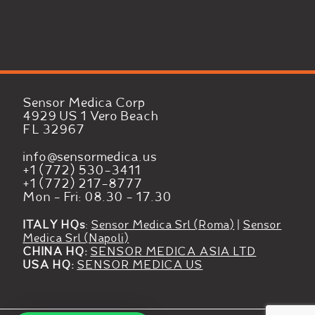
Sensor Medica Corp
4929 US 1 Vero Beach
FL 32967
info@sensormedica.us
+1 (772) 530-3411
+1 (772) 217-8777
Mon - Fri: 08.30 - 17.30
ITALY HQs
:
Sensor Medica Srl (Roma)
|
Sensor
Medica Srl (Napoli)
CHINA HQ:
SENSOR MEDICA ASIA LTD
USA HQ:
SENSOR MEDICA US