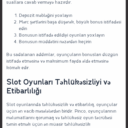
suallara cavab verməyə hazırdır.
Depozit məbləğini yoxlayın
Mərc şərtlərini başa düşərək, böyük bonus istifadəsi
edin
Bonusun istifadə edildiyi oyunları yoxlayın
Bonusun müddətini nəzərdən keçirin
Bu sadalanan addımlar, oyunçuların bonusları düzgün
istifadə etməsinə və maksimum fayda əldə etməsinə
kömək edir.
Slot Oyunları Təhlükəsizliyi və
Etibarlılığı
Slot oyunlarında təhlükəsizlik və etibarlılıq, oyunçular
üçün ən vacib məsələlərdən biridir. Pinco, oyunçularının
məlumatlarını qorumaq və təhlükəsiz oyun təcrübəsi
təmin etmək üçün ən müasir təhlükəsizlik