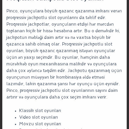
Pinco, oyunçulara böyük qazanc qazanma imkanı verən
proqressiv jackpotlu slot oyunlarını da təklif edir.
Proqressiv jackpotlar, oyunçuların etdiyi hər mərcdən
toplanan kiçik bir hissə hesabına artır. Bu o deməkdir ki,
jackpotun məbləği daim artır və nə vaxtsa böyük bir
qazanca sahib olmaq olar. Proqressiv jackpotlu slot
oyunları, böyük qazanc qazanmaq istəyən oyunçular
üçün ən yaxşı seçimdir. Bu oyunlar, həmçinin daha
mürəkkəb oyun mexanikasına malikdir və oyunçulara
daha çox əyləncə təqdim edir. Jackpotu qazanmaq üçün
oyunçunun müəyyən bir kombinasiya əldə etməsi
lazımdır, lakin qazanma şansı hər oyunçu üçün eynidir.
Pinco, proqressiv jackpotlu slot oyunlarının sayını daim
artırır və oyunçulara daha çox seçim imkanı verir.
Klassik slot oyunları
Video slot oyunları
Mövzu slot oyunları