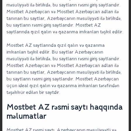
məsuliyyəti ilə birlikdə, bu saytların rəsmi giriş saytlarıdır.
Mostbet Azerbaycan və Mostbet Azerbaycan adları ilə
tanınan bu saytlar, Azerbaycanın məsuliyyəti ilə birlikdə,
bu saytların rəsmi giriş saytlarıdır. Mostbet AZ
saytlarında qızıl qalın və qazanma imkanları təşkil edilir.
Mostbet AZ saytlarında qızıl qalın və qazanma
imkanları təşkil edilir. Bu saytlar Azerbaycanın
məsuliyyəti ilə birlikdə, bu saytların rəsmi giriş saytlarıdır.
Mostbet Azerbaycan və Mostbet Azerbaycan adları ilə
tanınan bu saytlar, Azerbaycanın məsuliyyəti ilə birlikdə,
bu saytların rəsmi giriş saytlarıdır. Mostbet Azerbaycan
üçün ideal qızıl qalın və qazanma imkanları tərəfindən
təşəkkür edilən bir saytdir.
Mostbet AZ rəsmi saytı haqqında
məlumatlar
Mostbet AZ rəsmi saytı, Azerbaycanın məsuliyyətli və