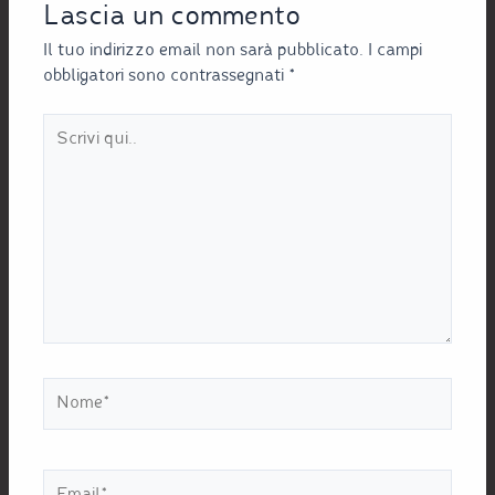
Lascia un commento
Il tuo indirizzo email non sarà pubblicato.
I campi
obbligatori sono contrassegnati
*