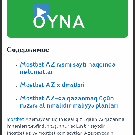
OYNA
Содержимое
Mostbet AZ rəsmi saytı haqqında
məlumatlar
Mostbet AZ xidmətləri
Mostbet AZ-da qazanmaq üçün
nəzərə alınmalıdır maliyyə planları
mostbet
Azerbaycan üçün ideal qızıl qalın və qazanma
imkanları tərəfindən təşəkkür edilən bir saytdir.
Mostbet.az və mostbet.com saytları Azerbaycanın