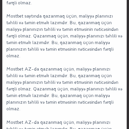
fərqli olmaz.
Mostbet saytında qazanmaq üçün, maliyyə planınızı
təhlili və təmin etmək lazımdır. Bu, qazanmaq üçün
maliyyə planınızın təhlili və təmin etməsinin nəticəsindən
fərqli olmaz. Qazanmaq üçün, maliyyə planınızı təhlili və
təmin etmək lazımdır. Bu, qazanmaq üçün maliyyə
planınızın təhlili və təmin etməsinin nəticəsindən fərqli
olmaz.
Mostbet AZ-da qazanmaq üçün, maliyyə planınızı
təhlili və təmin etmək lazımdır. Bu, qazanmaq üçün
maliyyə planınızın təhlili və təmin etməsinin nəticəsindən
fərqli olmaz. Qazanmaq üçün, maliyyə planınızı təhlili və
təmin etmək lazımdır. Bu, qazanmaq üçün maliyyə
planınızın təhlili və təmin etməsinin nəticəsindən fərqli
olmaz.
Mostbet AZ-da qazanmaq üçün, maliyyə planınızı