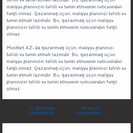
təhlili və təmin etmək lazımdır. Bu, qazanmaq üçün
maliyyə planınızın təhlili və təmin etməsinin nəticəsindən
fərqli olmaz. Qazanmaq üçün, maliyyə planınızı təhlili və
təmin etmək lazımdır. Bu, qazanmaq üçün maliyyə
planınızın təhlili və təmin etməsinin nəticəsindən fərqli
olmaz.
Mostbet AZ-da qazanmaq üçün, maliyyə planınızı
təhlili və təmin etmək lazımdır. Bu, qazanmaq üçün
maliyyə planınızın təhlili və təmin etməsinin nəticəsindən
fərqli olmaz. Qazanmaq üçün, maliyyə planınızı təhlili və
təmin etmək lazımdır. Bu, qazanmaq üçün maliyyə
planınızın təhlili və təmin etməsinin nəticəsindən fərqli
olmaz.
←
Articolo
Articolo
precedente
successivo
→